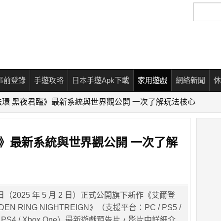
搜
尋
事前登錄
手遊攻略
日本手遊Apk下載
家用遊戲
網絡新聞
休
法環 黑夜君臨》最新系統與世界觀公開 一次了解玩法核心
》最新系統與世界觀公開 一次了解
e 今日（2025 年 5 月 2 日）正式公開旗下新作《艾爾登
EN RING NIGHTREIGN》（支援平台：PC / PS5 /
X|S / PS4 / Xbox One）最新遊戲預告片，影片中詳細介