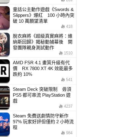
童話公主動作遊戲《Swords &
Slippers》爆紅 100 小時內突
破 10 萬願望清單
418
脫衣麻將《超級真實麻將：維
納斯回歸》揭秘動捕幕後 開
發團隊親身測試動作
1510
AMD FSR 4.1 畫質升級有代
價 RX 7800 XT 4K 效能最多
跌約 10%
541
Steam Deck 突破限制 毋須
PS5 都可串流 PlayStation 遊
戲
4237
Steam 免費送劇情防守新作
97% 玩家好評但僅約 2 小時流
程
984