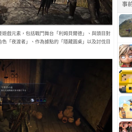
事
要遊戲元素，包括戰鬥舞台「利姆貝爾德」、與頭目對
角色「夜渡者」、作為據點的「隱藏圓桌」以及討伐目