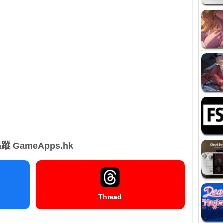
蹤 GameApps.hk
Thread