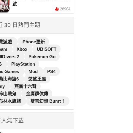
啟
28964
 近 30 日熱門主題
費遊戲
iPhone更新
eam
Xbox
UBISOFT
llDivers 2
Pokemon Go
S
PlayStation
ic Games
Mod
PS4
勒比海盜6
慾望王座
ny
燕雲十六聲
蹄山戰鬼
金庸群俠傳
布林水族箱
雙穹幻想 Burst！
新人氣下載
...