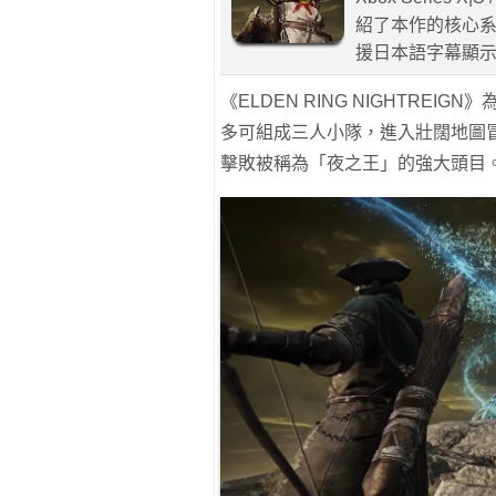
紹了本作的核心
援日本語字幕顯
《ELDEN RING NIGHTREI
多可組成三人小隊，進入壯闊地圖
擊敗被稱為「夜之王」的強大頭目