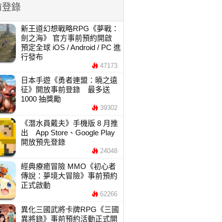
前登錄
新王道幻想戰略RPG《夢戰：
劍之海》 官方事前預約開啟
預定全球 iOS / Android / PC 進
行發布
47173
日本手遊《勇者連盟：曉之遠
征》開放事前登錄 最多送
1000 抽獎勵
39302
《潛水員戴夫》手機版 8 月推
出 App Store、Google Play
開放預先登錄
24048
經典療癒冒險 MMO《初心者
傳說：夢境大冒險》事前預約
正式啟動
62266
異化三國武將卡牌RPG《三國
異將錄》事前預約活動正式開