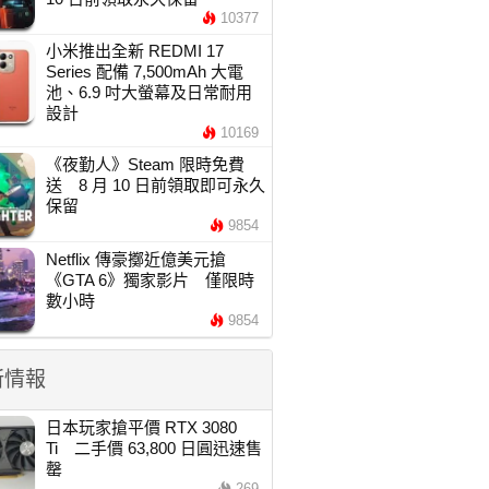
10377
小米推出全新 REDMI 17
Series 配備 7,500mAh 大電
池、6.9 吋大螢幕及日常耐用
設計
10169
《夜勤人》Steam 限時免費
送 8 月 10 日前領取即可永久
保留
9854
Netflix 傳豪擲近億美元搶
《GTA 6》獨家影片 僅限時
數小時
9854
新情報
日本玩家搶平價 RTX 3080
Ti 二手價 63,800 日圓迅速售
罄
269