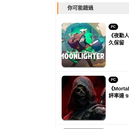
你可能錯過
PC
《夜勤人
久保留
PC
《Mort
評率達 9