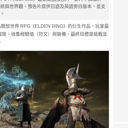
系統與世界觀。預告片提供日語及英語旁白版本，並支
示。
GN》為開放世界 RPG《ELDEN RING》的衍生作品，玩家最
冒險，收集經驗值（符文）與裝備，最終目標是挑戰並
。