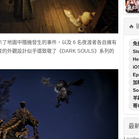
🔥
了地圖中隨機發生的事件，以及 6 名夜渡者各自擁有
免
的外觀設計似乎還致敬了《DARK SOULS》系列的
St
He
iO
Ep
加
So
羊
哥
最
Loading