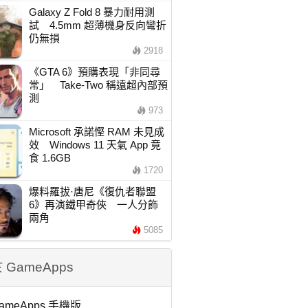
Galaxy Z Fold 8 暴力耐用測
試 4.5mm 超薄機身反向彎折
仍無損
2918
《GTA 6》預購表現「非同尋
常」 Take-Two 稱遠超內部預
測
973
Microsoft 承諾慳 RAM 未見成
效 Windows 11 天氣 App 竟
食 1.6GB
1720
爆料羅拔·唐尼《復仇者聯盟
6》再演鐵甲奇俠 一人分飾
兩角
5085
 GameApps
ameApps 手機版