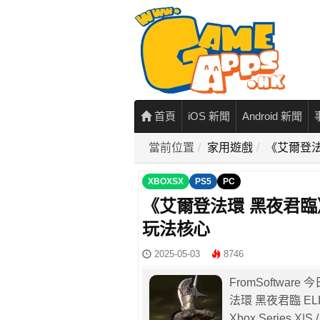
首頁
iOS 新聞
Android 新聞
當前位置
家用遊戲
《艾爾登
XBOXSX
PS5
PC
《艾爾登法環 黑夜君臨
玩法核心
2025-05-03
8746
FromSoftwar
法環 黑夜君臨 ELD
Xbox Series 