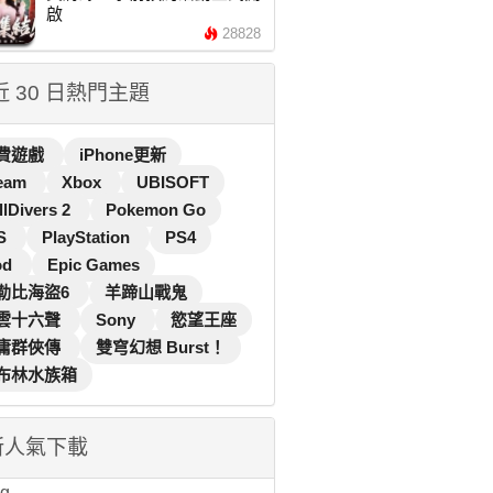
啟
28828
 近 30 日熱門主題
費遊戲
iPhone更新
eam
Xbox
UBISOFT
llDivers 2
Pokemon Go
S
PlayStation
PS4
od
Epic Games
勒比海盜6
羊蹄山戰鬼
雲十六聲
Sony
慾望王座
庸群俠傳
雙穹幻想 Burst！
布林水族箱
新人氣下載
...