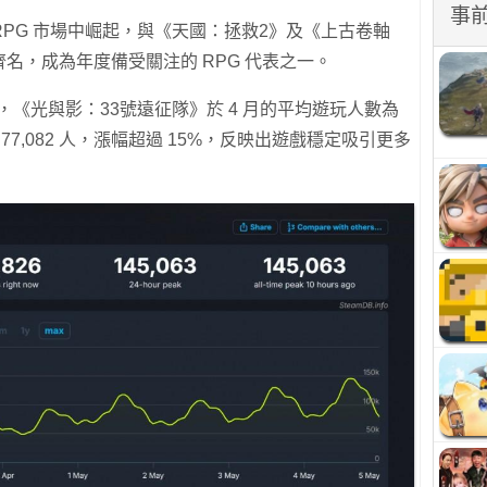
事
 RPG 市場中崛起，與《天國：拯救2》及《上古卷軸
名，成為年度備受關注的 RPG 代表之一。
計資料，《光與影：33號遠征隊》於 4 月的平均遊玩人數為
至 77,082 人，漲幅超過 15%，反映出遊戲穩定吸引更多