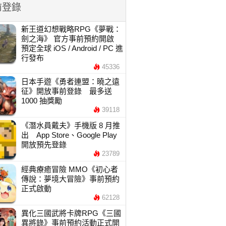
前登錄
新王道幻想戰略RPG《夢戰：
劍之海》 官方事前預約開啟
預定全球 iOS / Android / PC 進
行發布
45336
日本手遊《勇者連盟：曉之遠
征》開放事前登錄 最多送
1000 抽獎勵
39118
《潛水員戴夫》手機版 8 月推
出 App Store、Google Play
開放預先登錄
23789
經典療癒冒險 MMO《初心者
傳說：夢境大冒險》事前預約
正式啟動
62128
異化三國武將卡牌RPG《三國
異將錄》事前預約活動正式開