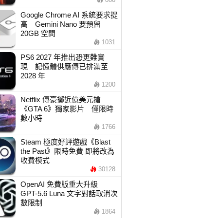
Google Chrome AI 系統要求提
高 Gemini Nano 要預留
20GB 空間
1031
PS6 2027 年推出恐更難實
現 記憶體供應傳已排滿至
2028 年
1200
Netflix 傳豪擲近億美元搶
《GTA 6》獨家影片 僅限時
數小時
1766
Steam 極度好評遊戲《Blast
the Past》限時免費 即將改為
收費模式
30128
OpenAI 免費版重大升級
GPT-5.6 Luna 文字對話取消次
數限制
1864