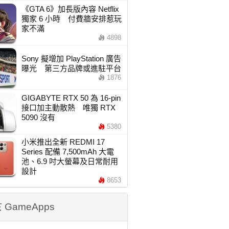
《GTA 6》加長版內容 Netflix
獨家 6 小時 付費牆安排惹玩
家不滿
4898
Sony 擬增加 PlayStation 廣告
曝光 第三方品牌或進駐平台
1876
GIGABYTE RTX 50 為 16-pin
接口加主動散熱 唯獨 RTX
5090 沒有
5380
小米推出全新 REDMI 17
Series 配備 7,500mAh 大電
池、6.9 吋大螢幕及日常耐用
設計
8653
 GameApps