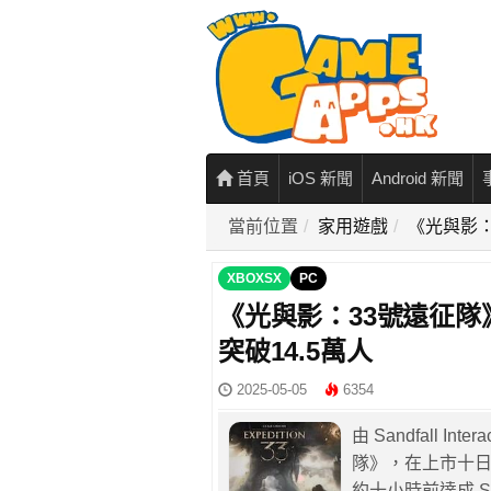
首頁
iOS 新聞
Android 新聞
當前位置
家用遊戲
《光與影：
XBOXSX
PC
《光與影：33號遠征隊
突破14.5萬人
2025-05-05
6354
由 Sandfall 
隊》，在上市十日後
約十小時前達成 S