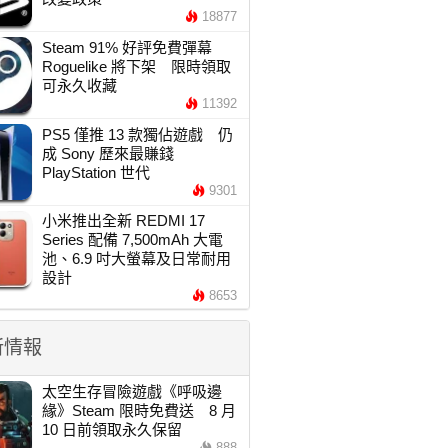
18877
Steam 91% 好評免費彈幕
Roguelike 將下架 限時領取
可永久收藏
11392
PS5 僅推 13 款獨佔遊戲 仍
成 Sony 歷來最賺錢
PlayStation 世代
9301
小米推出全新 REDMI 17
Series 配備 7,500mAh 大電
池、6.9 吋大螢幕及日常耐用
設計
8653
新情報
太空生存冒險遊戲《呼吸邊
緣》Steam 限時免費送 8 月
10 日前領取永久保留
888