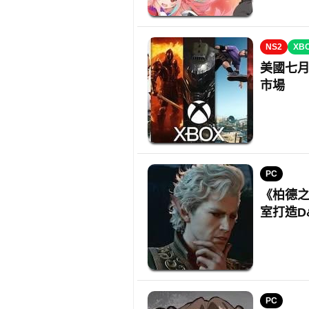
NS2
XB
美國七月
市場
PC
《柏德之門
室打造D
PC