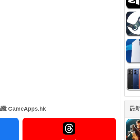
最
蹤 GameApps.hk