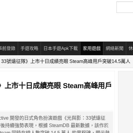
搜
尋
事前登錄
手遊攻略
日本手遊Apk下載
家用遊戲
網絡新聞
休
33號遠征隊》上市十日成績亮眼 Steam高峰用戶突破14.5萬人
》上市十日成績亮眼 Steam高峰用戶
Interactive 開發的日式角色扮演遊戲《光與影：33號遠征
持續強勢表現，根據 SteamDB 最新數據，該作於
team 同時在線人數突破 14.5 萬人 的里程碑，顯示熱