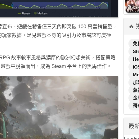
🔥
ive 早前亦曾宣布，遊戲在發售僅三天內即突破 100 萬套銷售量，
 平台的玩家數據，足見遊戲本身的吸引力及市場認可度極
免
St
 RPG 故事敘事風格與濃厚的歐洲幻想美術，搭配策略
He
 遊戲中脫穎而出，成為 Steam 平台上的黑馬佳作。
iO
M
加
燕
金
哥
最
Loading