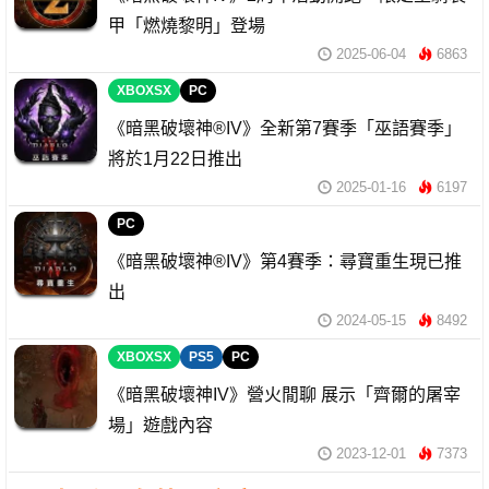
甲「燃燒黎明」登場
2025-06-04
6863
XBOXSX
PC
《暗黑破壞神®IV》全新第7賽季「巫語賽季」
將於1月22日推出
2025-01-16
6197
PC
《暗黑破壞神®IV》第4賽季：尋寶重生現已推
出
2024-05-15
8492
XBOXSX
PS5
PC
《暗黑破壞神IV》營火閒聊 展示「齊爾的屠宰
場」遊戲內容
2023-12-01
7373