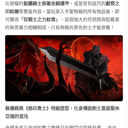
比榮耀的
骷髏騎士族徽坐騎護甲
，或是受到詛咒的
獻祭之
印紋繪
等豐富內容。當玩家入手聖物箱的所有物品後，即
可獲得
「狂戰士之力紋章」
，這個強大的符號將與配戴者
的無畏暴力相輔相成，只有夠格的黑色劍士才能穿戴！
裝備經典《烙印勇士》特級造型，化身傳說劍士直面聖休
亞瑞的混沌
命運多舛又忠誠的鷹之團傭兵在戰鬥中同樣英勇──來自