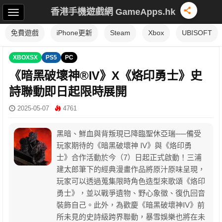
香港手機遊戲網 GameApps.hk
免費遊戲
iPhone更新
Steam
Xbox
UBISOFT
XBOXSX
PS5
PC
《暗黑破壞神®IV》X《烙印勇士》史
詩聯動即日起限時展開
2025-05-07
4761
黑暗、鮮血與背叛現已降臨聖休亞瑞──備受
玩家期待的《暗黑破壞神 IV》與《烙印勇
士》合作活動於今（7）日起正式啟動！三浦
建太郎筆下的經典漫畫作品將原汁原味呈現，
玩家可以透過蒐集限時角色造型來歌頌《烙印
勇士》，並以戰爭遺物、野心象徵、復仇回音
裝飾自己。此外，為歡慶《暗黑破壞神IV》前
所未見的史詩級跨界聯動，暴雪娛樂也將在未