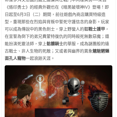
《烙印勇士》的經典外觀也在《暗黑破壞神IV》登場！即
日起至6月3日（二）期間，前往遊戲內商店購買特級造
型，重現那些在烈焰與背叛中誓死守護信念的身影。玩家
可以成為傳說中的黑色劍士，穿上野蠻人的
狂戰士護甲
，
在宣誓為倒下的弟兄費蒙特復仇的同時殺死無數惡魔；還
能扮演死靈法師，穿上
骷髏騎士
的華服，成為謎團般的遠
古戰士、非人生物的死敵；又或者與幽界的異象
魑魅魍魎
面孔人寵物
一起浪跡天涯。