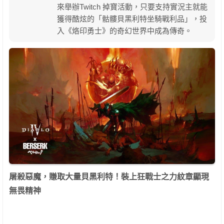
來舉辦Twitch 掉寶活動，只要支持實況主就能
獲得酷炫的「骷髏貝黑利特坐騎戰利品」，投
入《烙印勇士》的奇幻世界中成為傳奇。
屠殺惡魔，賺取大量貝黑利特！裝上狂戰士之力紋章顯現
無畏精神