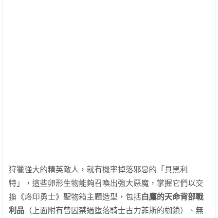
狩獵強大的精英敵人，就有機率掉落邪惡的「貝黑利
特」，這些卵形生物能夠召喚出強大惡魔，掌握它們以交
換《烙印勇士》聖物箱主題造型，包括
白鷹的天命背部戰
利品
（上面附有曾囚禁過墮落騎士古力菲斯的枷鎖）、無