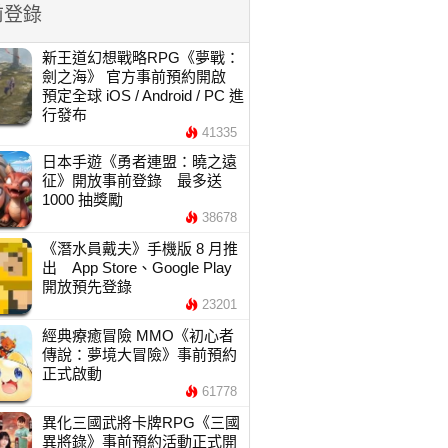
前登錄
新王道幻想戰略RPG《夢戰：
劍之海》 官方事前預約開啟
預定全球 iOS / Android / PC 進
行發布
41335
日本手遊《勇者連盟：曉之遠
征》開放事前登錄 最多送
1000 抽獎勵
38678
《潛水員戴夫》手機版 8 月推
出 App Store、Google Play
開放預先登錄
23201
經典療癒冒險 MMO《初心者
傳說：夢境大冒險》事前預約
正式啟動
61778
異化三國武將卡牌RPG《三國
異將錄》事前預約活動正式開