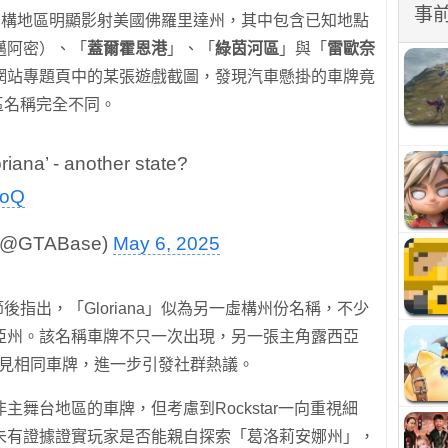
事
。此虛構地區明顯影射美國佛羅里達州，其中包含已知地點
對應邁阿密）、「
蓋爾霍恩港
」、「
綠茵河區
」與「
雷歐奈
網站專題頁中的某張遊戲截圖，發現汽車懸掛的車牌竟
地區名稱完全不同。
oriana’ - another state?
NoQ
 (@GTABase)
May 6, 2025
細節後指出，「Gloriana」似為另一虛構州份名稱，不少
亞州。該名稱車牌不只一次出現，另一張主角露西亞
晰可見相同車牌，進一步引發社群熱議。
主舞台地區的車牌，但考慮到Rockstar一向重視細
未有證據證實玩家是否能親自探索「葛洛莉安娜州」，