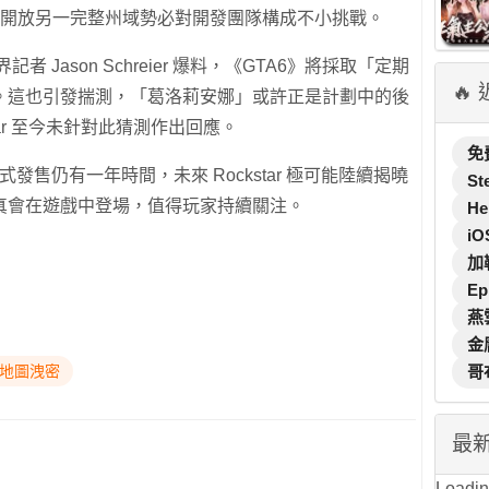
，開放另一完整州域勢必對開發團隊構成不小挑戰。
 Jason Schreier 爆料，《GTA6》將採取「定期
🔥
。這也引發揣測，「葛洛莉安娜」或許正是計劃中的後
ar 至今未針對此猜測作出回應。
免
正式發售仍有一年時間，未來 Rockstar 極可能陸續揭曉
St
真會在遊戲中登場，值得玩家持續關注。
He
iO
加
Ep
燕
金
#地圖洩密
哥
最
Loading