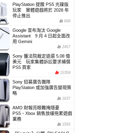
PlayStation 提醒 PS5 光碟版
玩家 實體遊戲將於 2028 年
停止推出
668
Google 宣布淘汰 Google
Assistant 9 月 4 日起全面改
用 Gemini
2457
Sony 獲法院裁定退還 5.08 億
美元 玩家集體訴訟要求補償
PS5 買家
15359
Sony 招募廣告團隊
PlayStation 或加強廣告變現策
略
1637
AMD 財報亮眼難掩隱憂
PS5、Xbox 銷售放緩拖累遊戲
業務
1593