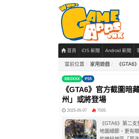
首頁
iOS 新聞
Android 新聞
當前位置
家用遊戲
《GTA
XBOXSX
PS5
《GTA6》官方截圖暗
州」或將登場
2025-05-07
7505
《GTA6》第二
地圖細節，更有
的神秘地區「葛洛莉