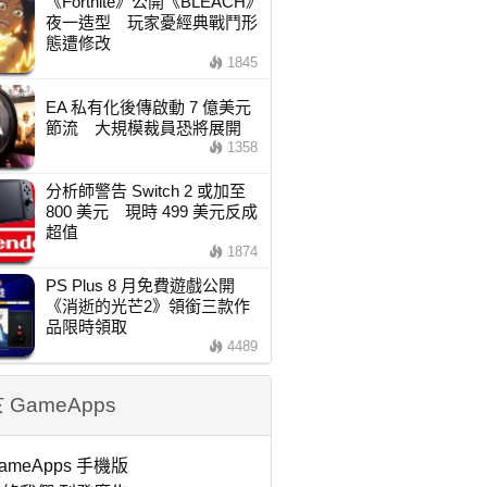
《Fortnite》公開《BLEACH》
夜一造型 玩家憂經典戰鬥形
態遭修改
1845
EA 私有化後傳啟動 7 億美元
節流 大規模裁員恐將展開
1358
分析師警告 Switch 2 或加至
800 美元 現時 499 美元反成
超值
1874
PS Plus 8 月免費遊戲公開
《消逝的光芒2》領銜三款作
品限時領取
4489
 GameApps
ameApps 手機版