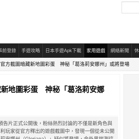
搜
尋
事前登錄
手遊攻略
日本手遊Apk下載
家用遊戲
網絡新聞
休
6》官方截圖暗藏新地圖彩蛋 神秘「葛洛莉安娜州」或將登場
藏新地圖彩蛋 神秘「葛洛莉安娜
支預告片正式公開後，粉絲熱烈討論的不僅是新角色與
眼利玩家從官方釋出的遊戲截圖中，發現一個從未公開
安娜州（Gloriana）」疑似將登場，令外界揣測這