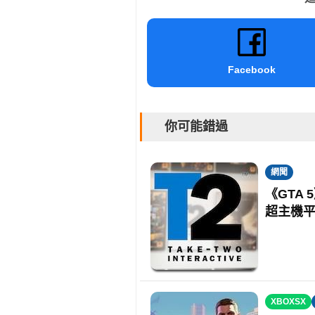
Facebook
你可能錯過
網聞
《GTA 
超主機
XBOXSX