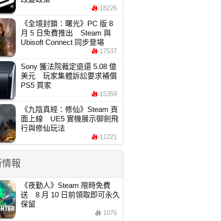
18226
《全境封鎖：曙光》PC 版 8
月 5 日免費推出 Steam 與
Ubisoft Connect 同步登場
17537
Sony 獲法院裁定退還 5.08 億
美元 玩家集體訴訟要求補償
PS5 買家
15359
《九陰真經：修仙》Steam 頁
面上線 UE5 實機展示御劍飛
行與修仙玩法
11221
新情報
《夜勤人》Steam 限時免費
送 8 月 10 日前領取即可永久
保留
1076