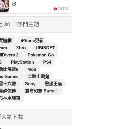
啟
28424
 近 30 日熱門主題
費遊戲
iPhone更新
eam
Xbox
UBISOFT
llDivers 2
Pokemon Go
S
PlayStation
PS4
勒比海盜6
Mod
ic Games
羊蹄山戰鬼
雲十六聲
Sony
慾望王座
庸群俠傳
雙穹幻想 Burst！
布林水族箱
新人氣下載
...