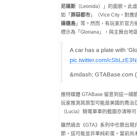
尼達斯
（Leonida）」的面貌
如「
罪惡都市
」（Vice City，
達礁島
」等。然而，有玩家於官方
標示為「Gloriana」，與主舞台
A car has a plate with ‘Gl
pic.twitter.com/cSbLzE3
&mdash; GTABase.com
推特媒體 GTABase 留意到這一
玩家推測其原型可能是美國的喬治
（Lucia）騎電單車的截圖亦清
雖然過去《GTA》系列中也曾出現非
節，這可能並非單純彩蛋。當前尚