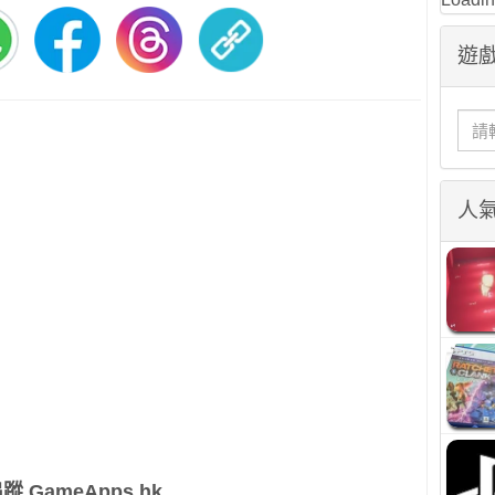
遊戲
人
蹤 GameApps.hk