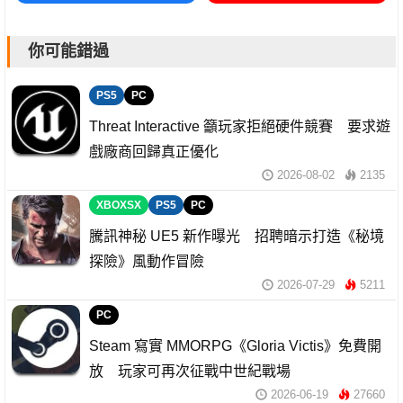
你可能錯過
PS5
PC
Threat Interactive 籲玩家拒絕硬件競賽 要求遊
戲廠商回歸真正優化
2026-08-02
2135
XBOXSX
PS5
PC
騰訊神秘 UE5 新作曝光 招聘暗示打造《秘境
探險》風動作冒險
2026-07-29
5211
PC
Steam 寫實 MMORPG《Gloria Victis》免費開
放 玩家可再次征戰中世紀戰場
2026-06-19
27660