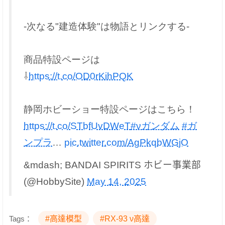
-次なる"建造体験"は物語とリンクする-
商品特設ページは
⇩
https://t.co/OD0rKihPQK
静岡ホビーショー特設ページはこちら！
https://t.co/STbfUvDWeT
#νガンダム
#ガ
ンプラ
…
pic.twitter.com/AgPkqbWGjO
&mdash; BANDAI SPIRITS ホビー事業部
(@HobbySite)
May 14, 2025
Tags：
#高達模型
#RX-93 ν高達