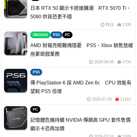
日本 RTX 50 顯示卡掀搶購潮 RTX 5070 Ti、
5080 供貨恐更不穩
昨日
2108
XBOXSX
PS5
PC
AMD 財報亮眼難掩隱憂 PS5、Xbox 銷售放緩
拖累遊戲業務
2026-08-05
2734
PS5
傳 PlayStation 6 採 AMD Zen 6c CPU 效能有
望較 PS5 倍增
2026-07-28
21161
PC
記憶體危機持續 NVIDIA 傳調高 GPU 套件售價
顯示卡恐再加價
2026-07-24
3349