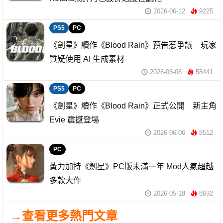
2026-06-12
9225
PS5
PC
《劍星》續作《Blood Rain》預告惹爭議 玩家
質疑使用 AI 生成素材
2026-06-06
58441
PS5
PC
《劍星》續作《Blood Rain》正式公開 新主角
Evie 震撼登場
2026-06-06
8512
PC
黃力加持《劍星》PC版未滿一年 Mod人氣超越
多款大作
2026-05-18
8692
→查看更多熱門文章