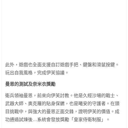
此外，遊戲也全面支援自訂遊戲手把、鍵盤和滑鼠按鍵。
玩出自我風格，完成伊芙協議。
曼恩的測試及奈米衣獎勵
衛兵領袖曼恩，前來向伊芙討教。他是久經沙場的戰士、
武器大師、奧克羅的貼身保鑣，也是曦安的守護者。在頭
目挑戰中，與強大的曼恩正面交鋒，證明伊芙的價值。成
功通過試煉後…系統會發放獎勵「皇家侍衛制服」。