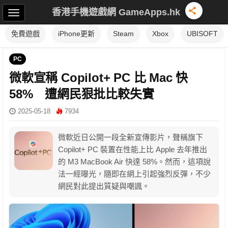
香港手機遊戲網 GameApps.hk
免費遊戲
iPhone更新
Steam
Xbox
UBISOFT
PC
微軟宣稱 Copilot+ PC 比 Mac 快
58% 遭網民狠批比較失實
2025-05-18
7934
微軟近日公開一段全新宣傳影片，聲稱旗下
Copilot+ PC 裝置在性能上比 Apple 去年推出
的 M3 MacBook Air 快達 58%。然而，這項說
法一經曝光，隨即在網上引起強烈反彈，不少
網民對此提出質疑與嘲諷。