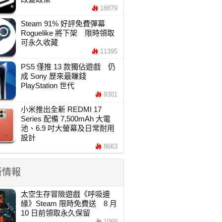
18879
Steam 91% 好評免費彈幕
Roguelike 將下架 限時領取
可永久收藏
11395
PS5 僅推 13 款獨佔遊戲 仍
成 Sony 歷來最賺錢
PlayStation 世代
9301
小米推出全新 REDMI 17
Series 配備 7,500mAh 大電
池、6.9 吋大螢幕及日常耐用
設計
8663
新情報
太空生存冒險遊戲《呼吸邊
緣》Steam 限時免費送 8 月
10 日前領取永久保留
1069