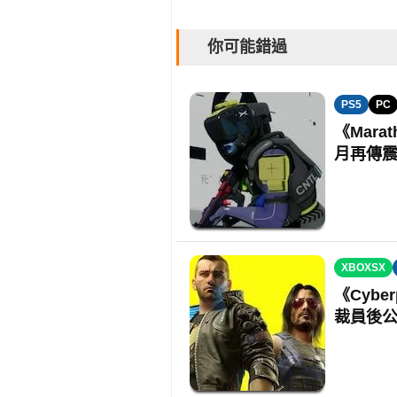
你可能錯過
PS5
PC
《Mara
月再傳
XBOXSX
《Cybe
裁員後