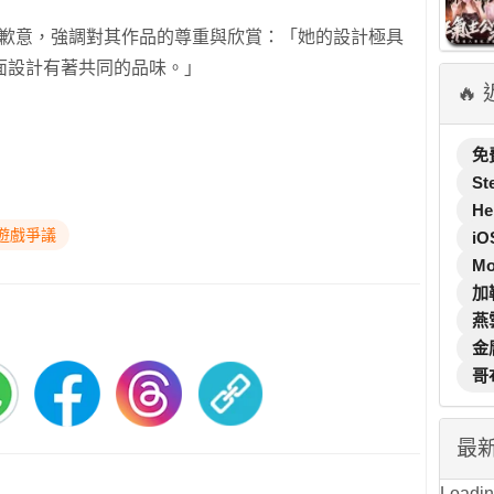
達個人歉意，強調對其作品的尊重與欣賞：「她的設計極具
面設計有著共同的品味。」
🔥
免
St
He
遊戲爭議
iO
M
加
燕
金
哥
最
Loading