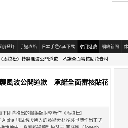
搜
尋
事前登錄
手遊攻略
日本手遊Apk下載
家用遊戲
網絡新聞
休
e就《馬拉松》抄襲風波公開道歉 承諾全面審核貼花素材
》抄襲風波公開道歉 承諾全面審核貼花
針對旗下即將推出的撤離類射擊新作《馬拉松》
），在 Alpha 測試階段捲入的藝術素材抄襲爭議作出正式
播活動中，系列藝術總監約瑟夫·克羅斯（Joseph