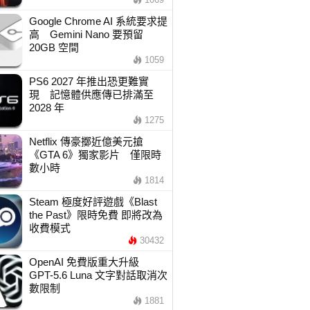
Google Chrome AI 系統要求提
高 Gemini Nano 要預留
20GB 空間
1059
PS6 2027 年推出恐更難實
現 記憶體供應傳已排滿至
2028 年
1275
Netflix 傳豪擲近億美元搶
《GTA 6》獨家影片 僅限時
數小時
1814
Steam 極度好評遊戲《Blast
the Past》限時免費 即將改為
收費模式
30432
OpenAI 免費版重大升級
GPT-5.6 Luna 文字對話取消次
數限制
1881