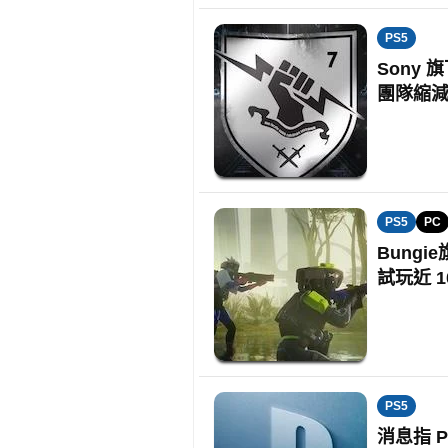
PS5
Sony 
團隊縮
PS5
PC
Bung
試玩近 
PS5
消息指 P