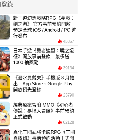
前登錄
新王道幻想戰略RPG《夢戰：
劍之海》 官方事前預約開啟
預定全球 iOS / Android / PC 進
行發布
45357
日本手遊《勇者連盟：曉之遠
征》開放事前登錄 最多送
1000 抽獎勵
39134
《潛水員戴夫》手機版 8 月推
出 App Store、Google Play
開放預先登錄
23790
經典療癒冒險 MMO《初心者
傳說：夢境大冒險》事前預約
正式啟動
62128
異化三國武將卡牌RPG《三國
異將錄》事前預約活動正式開