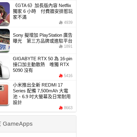
《GTA 6》加長版內容 Netflix
獨家 6 小時 付費牆安排惹玩
家不滿
4939
Sony 擬增加 PlayStation 廣告
曝光 第三方品牌或進駐平台
1891
GIGABYTE RTX 50 為 16-pin
接口加主動散熱 唯獨 RTX
5090 沒有
5416
小米推出全新 REDMI 17
Series 配備 7,500mAh 大電
池、6.9 吋大螢幕及日常耐用
設計
8663
 GameApps