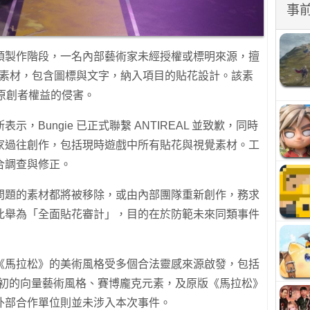
事
預製作階段，一名內部藝術家未經授權或標明來源，擅
個圖形素材，包含圖標與文字，納入項目的貼花設計。該素
對原創者權益的侵害。
，Bungie 已正式聯繫 ANTIREAL 並致歉，同時
家過往創作，包括現時遊戲中所有貼花與視覺素材。工
合調查與修正。
問題的素材都將被移除，或由內部團隊重新創作，務求
此舉為「全面貼花審計」，目的在於防範未來同類事件
《馬拉松》的美術風格受多個合法靈感來源啟發，包括
紀初的向量藝術風格、賽博龐克元素，及原版《馬拉松》
外部合作單位則並未涉入本次事件。