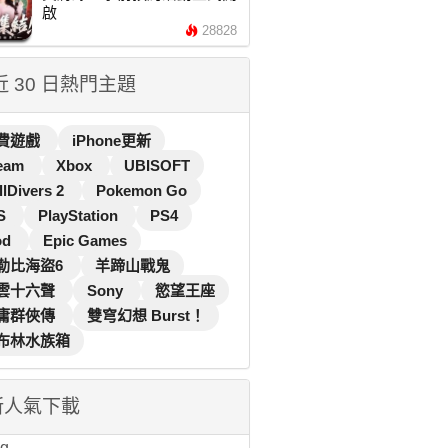
啟
28828
 近 30 日熱門主題
費遊戲
iPhone更新
eam
Xbox
UBISOFT
llDivers 2
Pokemon Go
S
PlayStation
PS4
od
Epic Games
勒比海盜6
羊蹄山戰鬼
雲十六聲
Sony
慾望王座
庸群俠傳
雙穹幻想 Burst！
布林水族箱
新人氣下載
...