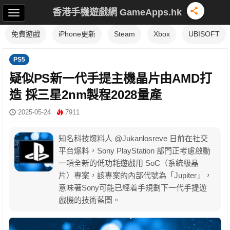
香港手機遊戲網 GameApps.hk
免費遊戲
iPhone更新
Steam
Xbox
UBISOFT
PS5
疑似PS新一代手提主機晶片由AMD打
造 採三星2nm製程2028量產
2025-05-24
7911
知名科技爆料人 @Jukanlosreve 日前在社交
平台爆料，Sony PlayStation 部門正考慮啟動
一項全新的低功耗遊戲用 SoC（系統級晶
片）專案，該專案的內部代號為「Jupiter」，
意味著Sony可能已經着手規劃下一代手提遊
戲機的技術藍圖。