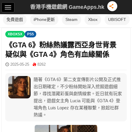
香港手機遊戲網 GameApps.hk
免費遊戲
iPhone更新
Steam
Xbox
UBISOFT
XBOXSX
PS5
《GTA 6》粉絲熱議露西亞身世背景
疑似與《GTA 4》角色有血緣關係
2025-05-25
8262
隨著《GTA 6》第二支宣傳影片公開及正式推
出日期確定，不少粉絲開始深入挖掘遊戲細
節，尋找潛藏彩蛋與劇情線索。近日就有玩家
提出，遊戲女主角 Lucia 可能與《GTA 4》登
場角色 Luis Lopez 存在某種聯繫，掀起社群
熱議。