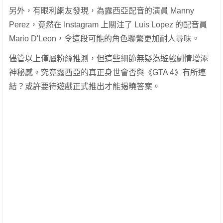
另外，有眼利網友發現，為露西亞配音的演員 Manny
Perez，竟然在 Instagram 上關注了 Luis Lopez 的配音員
Mario D'Leon，令這段可能的角色聯繫更加耐人尋味。
儘管以上僅屬粉絲推測，但這些細節無疑為遊戲劇情增添
神秘感。究竟露西亞的真正身世會否與《GTA 4》有所連
結？或許要待遊戲正式推出才能揭曉答案。