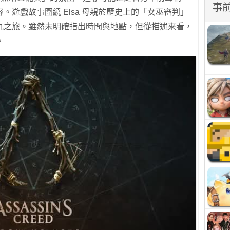
事
。遊戲故事圍繞 Elsa 母親於歷史上的「女巫審判」
仇之旅。雖然未明確指出時間與地點，但從描述來看，
。