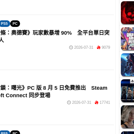
PS5
PC
條：奧德賽》玩家數暴增 90% 全平台單日突
萬人
2026-07-31
9079
：曙光》PC 版 8 月 5 日免費推出 Steam
oft Connect 同步登場
2026-07-31
17741
PS5
PC