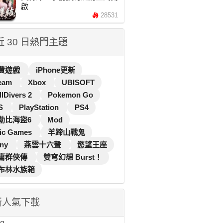
啟
28531
 近 30 日熱門主題
費遊戲
iPhone更新
eam
Xbox
UBISOFT
llDivers 2
Pokemon Go
S
PlayStation
PS4
勒比海盜6
Mod
ic Games
羊蹄山戰鬼
ny
燕雲十六聲
慾望王座
庸群俠傳
雙穹幻想 Burst！
布林水族箱
新人氣下載
...