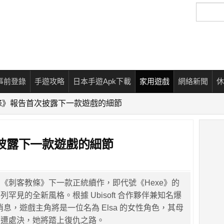
搜
尋
事前登錄
手遊攻略
日本手遊Apk下載
家用遊戲
網絡新聞
休
條》報告首次披露下一款遊戲的細節
披露下一款遊戲的細節
《刺客教條》下一款正統續作，即代號《Hexe》的
罕見的全新風格。根據 Ubisoft 合作夥伴兼知名爆
最新消息，遊戲主角將是一位名為 Elsa 的女性角色，其母
而遭處決，她將踏上復仇之路。