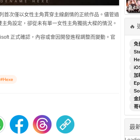
系列首次僅以女性主角貫穿主線劇情的正統作品。儘管過
雙主角設定，卻從未有單一女性主角獨挑大樑的情況。
🔥
isoft 正式確認，內容或會因開發進程調整而變動。官
免
St
He
iO
加
#Hexe
Ep
So
金
哥
最
Loading