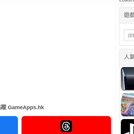
遊戲
人
蹤 GameApps.hk