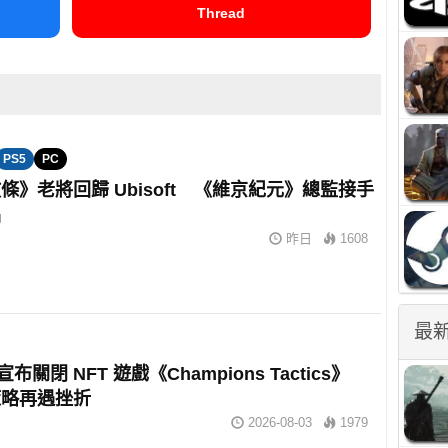
Thread
PS5
PC
條》老將回歸 Ubisoft 《維京紀元》總監接手
品
昨日
1608
最
t 宣布關閉 NFT 遊戲《Champions Tactics》
策略再遇挫折
2026-08-03
1979