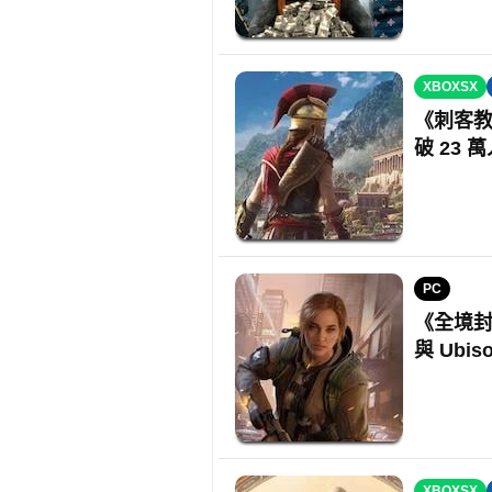
XBOXSX
《刺客教
破 23 
PC
《全境封鎖
與 Ubis
XBOXSX