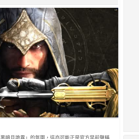
用「黑暗且詭異」的氛圍，這亦可能正是官方早前聲稱