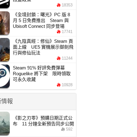
18353
《全境封鎖：曙光》PC 版 8
月 5 日免費推出 Steam 與
Ubisoft Connect 同步登場
17741
《九陰真經：修仙》Steam 頁
面上線 UE5 實機展示御劍飛
行與修仙玩法
11244
Steam 91% 好評免費彈幕
Roguelike 將下架 限時領取
可永久收藏
10928
新情報
《影之刃零》預購日期正式公
布 11 分鐘全新預告同步公開
592