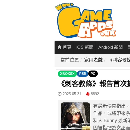
首頁
iOS 新聞
Android 新聞
當前位置
家用遊戲
《刺客教
XBOXSX
PS5
PC
《刺客教條》報告首次
2025-05-31
8892
有最新傳聞指出，
作品，或將帶來系列
料人 Bunny 
因被指控為女巫