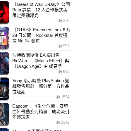
《Gears of War: E-Day》公開
Beta 詳情 12 人合作模式與
限定獎勵曝光
370
《GTA 6》Extended Look 8 月
28 日公開 Rockstar 首度選
擇 Netflix 發布
551
沙特收購後傳 EA 擬出售
BioWare 《Mass Effect》與
《Dragon Age》IP 或易手
865
Sony 暗示調整 PlayStation 遊
戲發售規劃 部分第一方作品
或延期
1594
Capcom：《生化危機：安魂
曲》帶動系列銷量 成功吸引
年輕玩家
1342