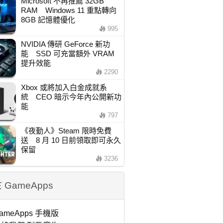
Microsoft 不再推薦 32GB
RAM Windows 11 重點轉向
8GB 記憶體優化
995
NVIDIA 傳研 GeForce 新功
能 SSD 可充當額外 VRAM
提升效能
2290
Xbox 或將加入白金成就系
統 CEO 暗示今年內公開新功
能
797
《夜勤人》Steam 限時免費
送 8 月 10 日前領取即可永久
保留
3236
 GameApps
ameApps 手機版