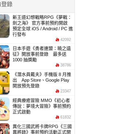
前登錄
新王道幻想戰略RPG《夢戰：
劍之海》 官方事前預約開啟
預定全球 iOS / Android / PC 進
行發布
42092
日本手遊《勇者連盟：曉之遠
征》開放事前登錄 最多送
1000 抽獎勵
38786
《潛水員戴夫》手機版 8 月推
出 App Store、Google Play
開放預先登錄
23347
經典療癒冒險 MMO《初心者
傳說：夢境大冒險》事前預約
正式啟動
61832
異化三國武將卡牌RPG《三國
異將錄》事前預約活動正式開