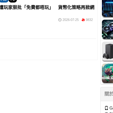
oft 遭玩家狠批「免費都唔玩」 貨幣化策略再掀網
2026-07-25
9832
關於
G