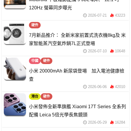
120Hz 螢幕同步曝光
2026-07-21
43223
硬件
7月新品推介： 全新米家前置式洗衣機8kg及 米
家智能蒸汽空氣炸鍋7L正式登場
2026-07-10
10648
中國
硬件
小米 20000mAh 新尿袋登場 加入電池健康檢
查
2026-06-06
42010
港台
硬件
小米發佈全新準旗艦 Xiaomi 17T Series 全系列
配備 Leica 5倍光學長焦鏡頭
2026-05-29
16284