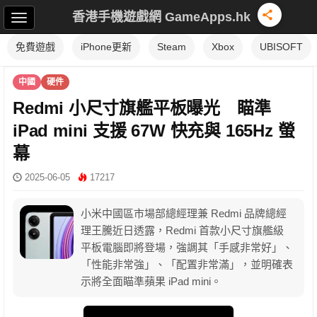
香港手機遊戲網 GameApps.hk
免費遊戲
iPhone更新
Steam
Xbox
UBISOFT
中國
硬件
Redmi 小尺寸旗艦平板曝光 瞄準
iPad mini 支援 67W 快充與 165Hz 螢
幕
2025-06-05
17217
小米中國區市場部總經理兼 Redmi 品牌總經
理王騰近日透露，Redmi 首款小尺寸旗艦級
平板電腦即將登場，強調其「手感非常好」、
「性能非常強」、「配置非常滿」，並明確表
示將全面瞄準蘋果 iPad mini。