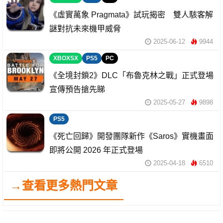
《虛實萬象 Pragmata》試玩揭密 雙人駭客解
謎對抗未來機甲威脅
2025-06-12
9944
XBOXSX
PS5
PC
《全境封鎖2》DLC「布魯克林之戰」正式登場
宣傳預告搶先睇
2025-05-27
9898
PS5
《死亡回歸》開發團隊新作《Saros》實機畫面
即將公開 2026 年正式登場
2025-04-18
6510
→查看更多熱門文章