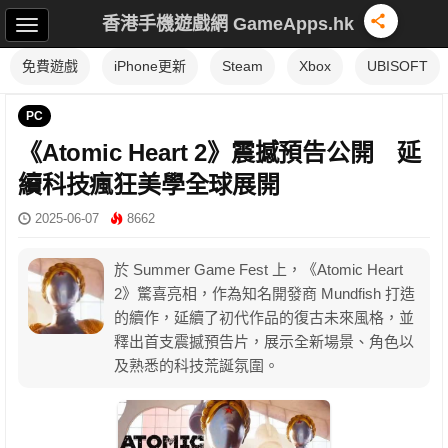
香港手機遊戲網 GameApps.hk
免費遊戲
iPhone更新
Steam
Xbox
UBISOFT
PC
《Atomic Heart 2》震撼預告公開 延
續科技瘋狂美學全球展開
2025-06-07
8662
於 Summer Game Fest 上，《Atomic Heart
2》驚喜亮相，作為知名開發商 Mundfish 打造
的續作，延續了初代作品的復古未來風格，並
釋出首支震撼預告片，展示全新場景、角色以
及熟悉的科技荒誕氛圍。