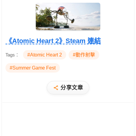
《Atomic Heart 2》Steam 連結
Tags：
#Atomic Heart 2
#動作射擊
#Summer Game Fest
分享文章