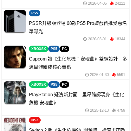
2026-04-05
24211
PS5
PSSR升級版登場 68款PS5 Pro遊戲首批受惠名
單曝光
2026-03-01
18344
XBOXSX
PS5
PC
Capcom 談《生化危機：安魂曲》雙線設計 多
週目體驗成核心賣點
2026-01-30
5591
XBOXSX
PS5
PC
PlayStation 疑洩新封面 里昂確認現身《生化
危機 安魂曲》
2025-12-10
4759
NS2
Switch 2 版《生化危機9》開預購 捨棄卡帶改