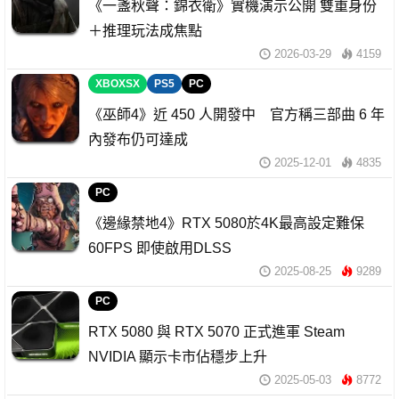
《一盞秋聲：錦衣衛》實機演示公開 雙重身份
＋推理玩法成焦點
2026-03-29
4159
XBOXSX
PS5
PC
《巫師4》近 450 人開發中 官方稱三部曲 6 年
內發布仍可達成
2025-12-01
4835
PC
《邊緣禁地4》RTX 5080於4K最高設定難保
60FPS 即使啟用DLSS
2025-08-25
9289
PC
RTX 5080 與 RTX 5070 正式進軍 Steam
NVIDIA 顯示卡市佔穩步上升
2025-05-03
8772