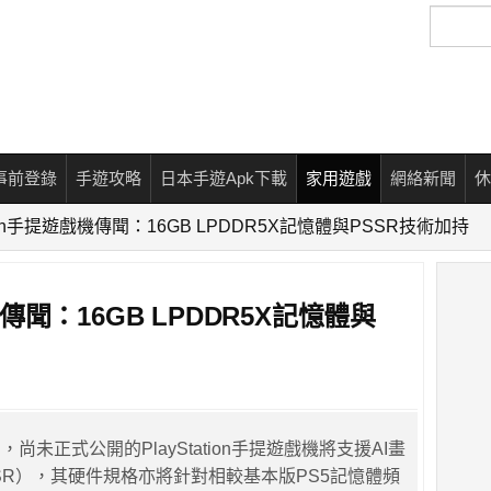
搜
尋
事前登錄
手遊攻略
日本手遊Apk下載
家用遊戲
網絡新聞
休
ation手提遊戲機傳聞：16GB LPDDR5X記憶體與PSSR技術加持
戲機傳聞：16GB LPDDR5X記憶體與
尚未正式公開的PlayStation手提遊戲機將支援AI畫
SR），其硬件規格亦將針對相較基本版PS5記憶體頻