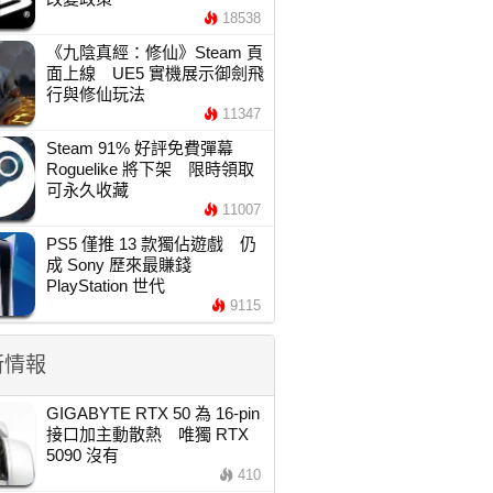
18538
《九陰真經：修仙》Steam 頁
面上線 UE5 實機展示御劍飛
行與修仙玩法
11347
Steam 91% 好評免費彈幕
Roguelike 將下架 限時領取
可永久收藏
11007
PS5 僅推 13 款獨佔遊戲 仍
成 Sony 歷來最賺錢
PlayStation 世代
9115
新情報
GIGABYTE RTX 50 為 16-pin
接口加主動散熱 唯獨 RTX
5090 沒有
410