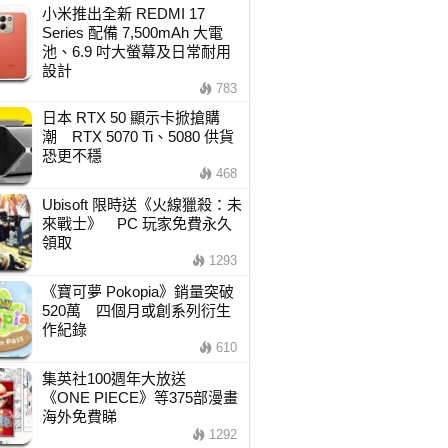
小米推出全新 REDMI 17
Series 配備 7,500mAh 大電
池、6.9 吋大螢幕及日常耐用
設計
783
日本 RTX 50 顯示卡掀搶購
潮 RTX 5070 Ti、5080 供貨
恐更不穩
468
Ubisoft 限時送《火線獵殺：未
來戰士》 PC 玩家免費永久
領取
1293
《寶可夢 Pokopia》銷量突破
520萬 四個月或創系列衍生
作紀錄
610
集英社100週年大放送
《ONE PIECE》等375部漫畫
海外免費睇
1292