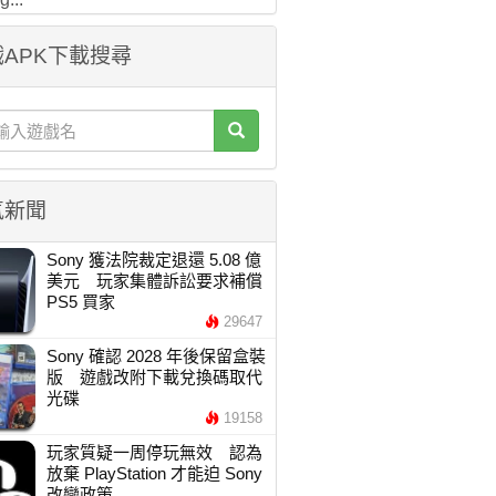
APK下載搜尋
氣新聞
Sony 獲法院裁定退還 5.08 億
美元 玩家集體訴訟要求補償
PS5 買家
29647
Sony 確認 2028 年後保留盒裝
版 遊戲改附下載兌換碼取代
光碟
19158
玩家質疑一周停玩無效 認為
放棄 PlayStation 才能迫 Sony
改變政策