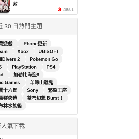
啟
28601
 近 30 日熱門主題
費遊戲
iPhone更新
eam
Xbox
UBISOFT
llDivers 2
Pokemon Go
S
PlayStation
PS4
od
加勒比海盜6
ic Games
羊蹄山戰鬼
雲十六聲
Sony
慾望王座
庸群俠傳
雙穹幻想 Burst！
布林水族箱
新人氣下載
...