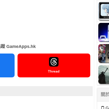
蹤 GameApps.hk
Thread
關於
G