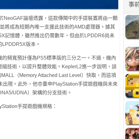
事
近日於NeoGAF論壇透露，這款傳聞中的手提裝置將由一顆
動，並將成為短期內唯一支援此技術的AMD處理器。據其
R5X記憶體，雖然推出仍需數年，但由於LPDDR6尚未
PDDR5X版本。
機的頻寬預計僅為PS5標準版的三分之一。不過，機內
技術，以提升整體效能。KeplerL2進一步說明，該
L（Memory Attached Last Level）快取，而這項
並未出現。此外，他亦重申PlayStation手提遊戲機與未來
DNA5/UDNA）架構的分支技術。
ayStation手提遊戲機規格：