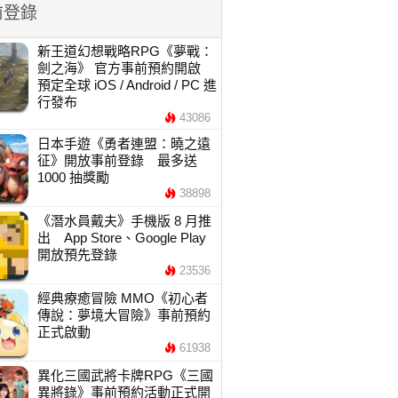
前登錄
新王道幻想戰略RPG《夢戰：
劍之海》 官方事前預約開啟
預定全球 iOS / Android / PC 進
行發布
43086
日本手遊《勇者連盟：曉之遠
征》開放事前登錄 最多送
1000 抽獎勵
38898
《潛水員戴夫》手機版 8 月推
出 App Store、Google Play
開放預先登錄
23536
經典療癒冒險 MMO《初心者
傳說：夢境大冒險》事前預約
正式啟動
61938
異化三國武將卡牌RPG《三國
異將錄》事前預約活動正式開