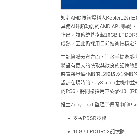
知名AMD技術爆料人KeplerL2
具備AI升頻功能的AMD APU驅
指出，該系統將搭載16GB LPDD
成熟，因此仍採用目前技術較穩定的L
在記憶體頻寬方面，這款手提遊戲
將設有更大的快取與改良的記憶體壓縮
裝置將具備4MB的L2快取及16MB的MAL
設計在現時的PlayStation主機中
的PS6，將同樣採用基於gfx13（R
推主Zuby_Tech整理了傳聞中的Pl
支援PSSR技術
16GB LPDDR5X記憶體