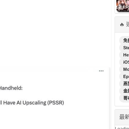
🔥
免
St
He
iO
M
Ep
燕
金
哥
最
Loading