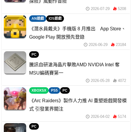
探險》風動作冒險
2026-07-29
5208
AN遊戲
IOS遊戲
《潛水員戴夫》手機版 8 月推出 App Store、
Google Play 開放預先登錄
2026-06-29
23184
PC
騰訊自研滄海晶片擊敗AMD NVIDIA Intel 奪
MSU編碼賽第一
2026-05-28
4072
XBOXSX
PS5
PC
《Arc Raiders》製作人力推 AI 重塑遊戲開發模
式 引發業界關注
2026-04-02
5174
PC