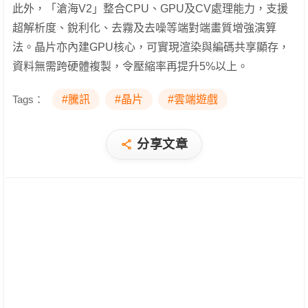
此外，「滄海V2」整合CPU、GPU及CV處理能力，支援
超解析度、銳利化、去霧及去噪等端對端畫質增強演算
法。晶片亦內建GPU核心，可實現渲染與編碼共享顯存，
資料無需跨硬體複製，令壓縮率再提升5%以上。
Tags：
#騰訊
#晶片
#雲端遊戲
分享文章