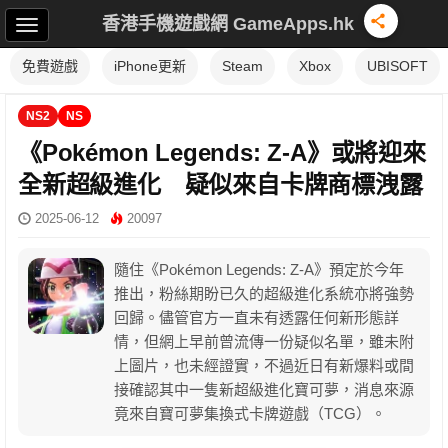
香港手機遊戲網 GameApps.hk
免費遊戲
iPhone更新
Steam
Xbox
UBISOFT
NS2
NS
《Pokémon Legends: Z-A》或將迎來
全新超級進化 疑似來自卡牌商標洩露
2025-06-12
20097
隨住《Pokémon Legends: Z-A》預定於今年
推出，粉絲期盼已久的超級進化系統亦將強勢
回歸。儘管官方一直未有透露任何新形態詳
情，但網上早前曾流傳一份疑似名單，雖未附
上圖片，也未經證實，不過近日有新爆料或間
接確認其中一隻新超級進化寶可夢，消息來源
竟來自寶可夢集換式卡牌遊戲（TCG）。