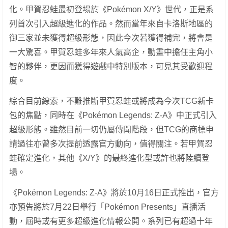
化。甲賀忍蛙最初登場於《Pokémon X/Y》世代，正是系
列首次引入超級進化的作品。然而當年來自卡洛斯地區的
御三家並未獲得超級形態，因此今次若獲得補完，將會是
一大驚喜。甲賀忍蛙多年來人氣高企，動畫中擔任主角小
智的夥伴，更因而獲得遊戲中特別版本，可見其受歡迎程
度。
綜合目前線索，不難推斷甲賀忍蛙或將成為今次TCG新卡
包的焦點，同時在《Pokémon Legends: Z-A》中正式引入
超級形態。雖然目前一切仍屬傳聞階段，但TCG的商標申
請過往亦曾多次提前透露官方動向，值得關注。若甲賀忍
蛙確定進化，其他《X/Y》的最終進化型或許也將陸續登
場。
《Pokémon Legends: Z-A》將於10月16日正式推出，官方
亦預告將於7月22日舉行「Pokémon Presents」直播活
動，屆時或有更多超級進化情報公開。系列已有超過十年