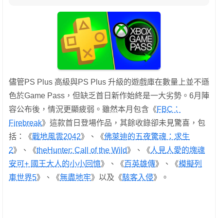
儘管PS Plus 高級與PS Plus 升級的遊戲庫在數量上並不遜
色於Game Pass，但缺乏首日新作始終是一大劣勢。6月陣
容公布後，情況更顯疲弱。雖然本月包含《
FBC：
Firebreak
》這款首日登場作品，其餘收錄卻未見驚喜，包
括：《
戰地風雲2042
》、《
佛萊迪的五夜驚魂：求生
2
》、《
theHunter: Call of the Wild
》、《
人見人愛的塊魂
安可+ 國王大人的小小回憶
》、《
百英雄傳
》、《
模擬列
車世界5
》、《
無盡地牢
》以及《
駭客入侵
》。