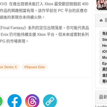
y XVI》在推出首週未能打入 Xbox 最受歡迎遊戲前 400
PG 作品的興趣相當有限。該作早前在 PC 平台的反應亦
期過後的表現亦未持續火熱。
🔥
Final Fantasy》系列的定位出現落差，亦可能代表品
免
 Enix 仍可能持續支援 Xbox 平台，但未來或需對系列
St
PG 的市場表現。
He
iO
M
Ep
ox Series X
#Square Enix
燕
金
哥
最
Loading