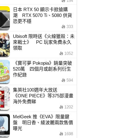
154
日本 RTX 50 顯示卡掀搶購
潮 RTX 5070 Ti、5080 供貨
恐更不穩
333
Ubisoft 限時送《火線獵殺：未
來戰士》 PC 玩家免費永久
領取
1052
《寶可夢 Pokopia》銷量突破
520萬 四個月或創系列衍生
作紀錄
594
集英社100週年大放送
《ONE PIECE》等375部漫畫
海外免費睇
1202
MelGeek 推《EVA》限量鍵
盤 明日香、綾波麗兩款售價
曝光
1698