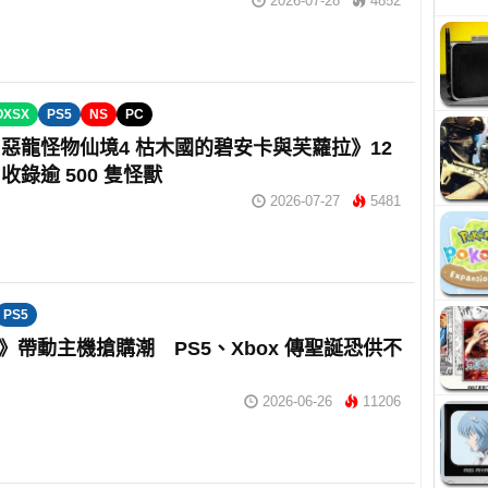
2026-07-28
4852
OXSX
PS5
NS
PC
惡龍怪物仙境4 枯木國的碧安卡與芙蘿拉》12
收錄逾 500 隻怪獸
2026-07-27
5481
PS5
 6》帶動主機搶購潮 PS5、Xbox 傳聖誕恐供不
2026-06-26
11206