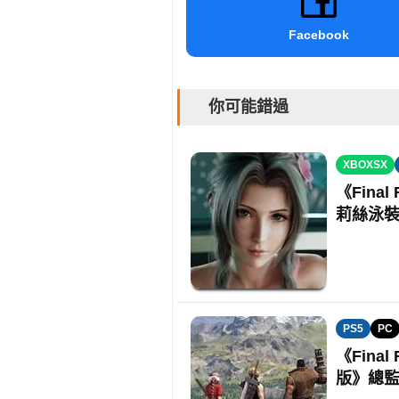
Facebook
你可能錯過
XBOXSX
《Final
莉絲泳
PS5
PC
《Fina
版》總