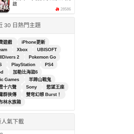
啟
28586
 近 30 日熱門主題
費遊戲
iPhone更新
eam
Xbox
UBISOFT
llDivers 2
Pokemon Go
S
PlayStation
PS4
od
加勒比海盜6
ic Games
羊蹄山戰鬼
雲十六聲
Sony
慾望王座
庸群俠傳
雙穹幻想 Burst！
布林水族箱
新人氣下載
...