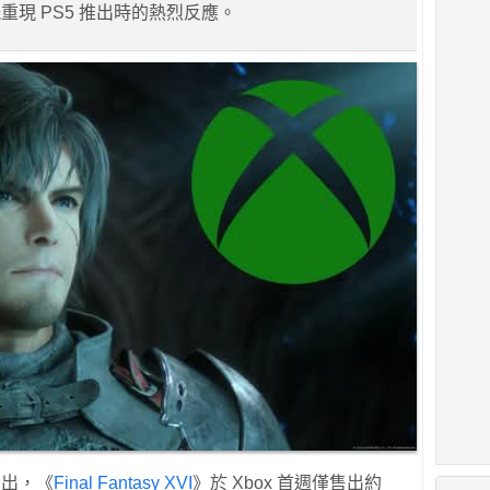
重現 PS5 推出時的熱烈反應。
告指出，《
Final Fantasy XVI
》於 Xbox 首週僅售出約