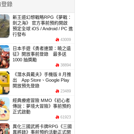
前登錄
新王道幻想戰略RPG《夢戰：
劍之海》 官方事前預約開啟
預定全球 iOS / Android / PC 進
行發布
43009
日本手遊《勇者連盟：曉之遠
征》開放事前登錄 最多送
1000 抽獎勵
38894
《潛水員戴夫》手機版 8 月推
出 App Store、Google Play
開放預先登錄
23489
經典療癒冒險 MMO《初心者
傳說：夢境大冒險》事前預約
正式啟動
61923
異化三國武將卡牌RPG《三國
異將錄》事前預約活動正式開