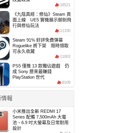
18521
《九陰真經：修仙》Steam 頁
面上線 UE5 實機展示御劍飛
行與修仙玩法
11330
Steam 91% 好評免費彈幕
Roguelike 將下架 限時領取
可永久收藏
11003
PS5 僅推 13 款獨佔遊戲 仍
成 Sony 歷來最賺錢
PlayStation 世代
9109
新情報
小米推出全新 REDMI 17
Series 配備 7,500mAh 大電
池、6.9 吋大螢幕及日常耐用
設計