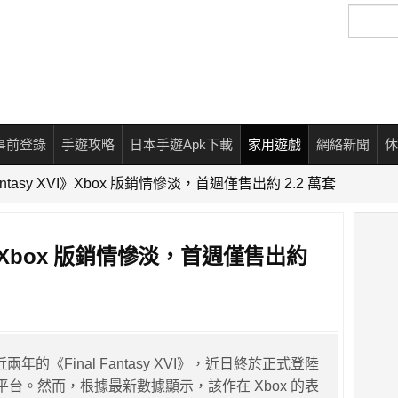
搜
尋
事前登錄
手遊攻略
日本手遊Apk下載
家用遊戲
網絡新聞
休
Fantasy XVI》Xbox 版銷情慘淡，首週僅售出約 2.2 萬套
XVI》Xbox 版銷情慘淡，首週僅售出約
近兩年的《Final Fantasy XVI》，近日終於正式登陸
s S|X 平台。然而，根據最新數據顯示，該作在 Xbox 的表