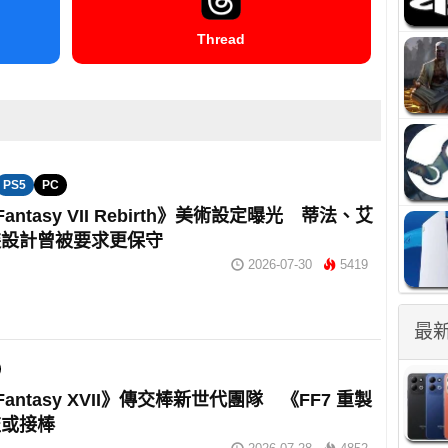
Thread
PS5
PC
 Fantasy VII Rebirth》美術設定曝光 蒂法、艾
裝設計曾被要求更保守
2026-07-30
5419
最
l Fantasy XVII》傳交棒新世代團隊 《FF7 重製
監或接棒