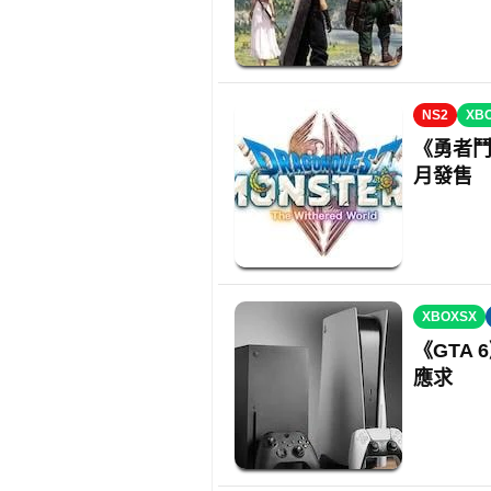
NS2
XB
《勇者鬥
月發售 
XBOXSX
《GTA
應求