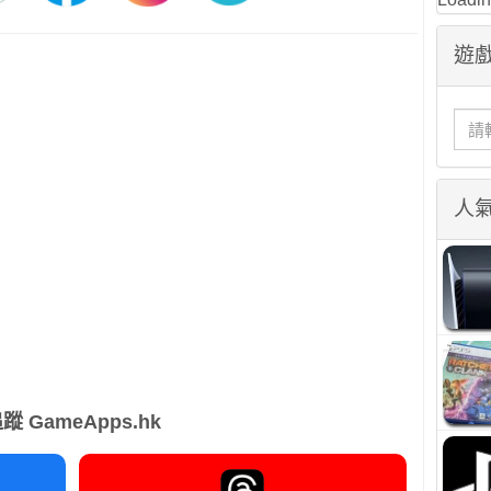
遊戲
人
蹤 GameApps.hk