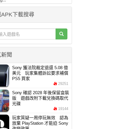
APK下載搜尋
氣新聞
Sony 獲法院裁定退還 5.08 億
美元 玩家集體訴訟要求補償
PS5 買家
29251
Sony 確認 2028 年後保留盒裝
版 遊戲改附下載兌換碼取代
光碟
19144
玩家質疑一周停玩無效 認為
放棄 PlayStation 才能迫 Sony
改變政策