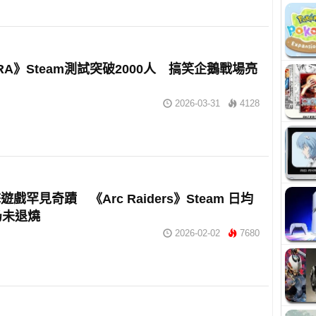
ERA》Steam測試突破2000人 搞笑企鵝戰場亮
2026-03-31
4128
戲罕見奇蹟 《Arc Raiders》Steam 日均
仍未退燒
2026-02-02
7680