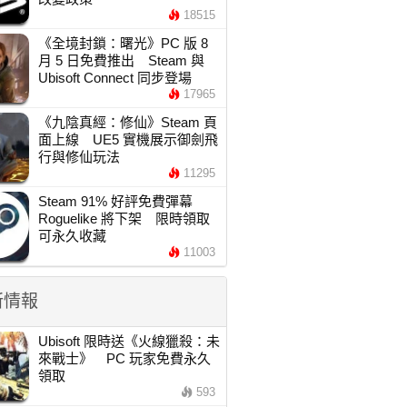
18515
《全境封鎖：曙光》PC 版 8
月 5 日免費推出 Steam 與
Ubisoft Connect 同步登場
17965
《九陰真經：修仙》Steam 頁
面上線 UE5 實機展示御劍飛
行與修仙玩法
11295
Steam 91% 好評免費彈幕
Roguelike 將下架 限時領取
可永久收藏
11003
新情報
Ubisoft 限時送《火線獵殺：未
來戰士》 PC 玩家免費永久
領取
593