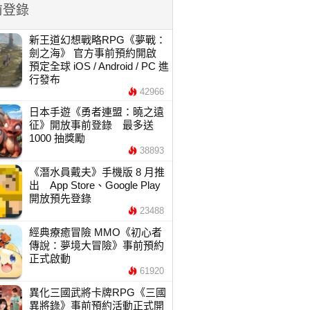
前登錄
新王道幻想戰略RPG《夢戰：
劍之海》 官方事前預約開啟
預定全球 iOS / Android / PC 進
行發布
42966
日本手遊《勇者連盟：曉之遠
征》開放事前登錄 最多送
1000 抽獎勵
38893
《潛水員戴夫》手機版 8 月推
出 App Store、Google Play
開放預先登錄
23488
經典療癒冒險 MMO《初心者
傳說：夢境大冒險》事前預約
正式啟動
61920
異化三國武將卡牌RPG《三國
異將錄》事前預約活動正式開