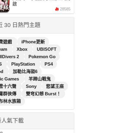
啟
28585
 近 30 日熱門主題
費遊戲
iPhone更新
eam
Xbox
UBISOFT
llDivers 2
Pokemon Go
S
PlayStation
PS4
od
加勒比海盜6
ic Games
羊蹄山戰鬼
雲十六聲
Sony
慾望王座
庸群俠傳
雙穹幻想 Burst！
布林水族箱
新人氣下載
...