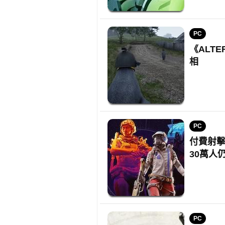
PC
《ALT
相
PC
付費射擊遊
30萬人
PC