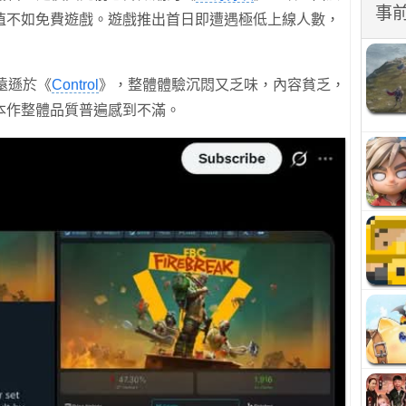
事
值不如免費遊戲。遊戲推出首日即遭遇極低上線人數，
感遠遜於《
Control
》，整體體驗沉悶又乏味，內容貧乏，
本作整體品質普遍感到不滿。