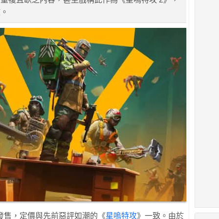
敗。
99發售，定價與先前惡評如潮的《
星嗚特攻
》一致。由於