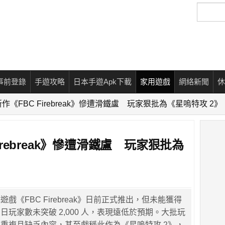
搜
尋
事前登錄
手遊攻略
日本手遊Apk下載
家用遊戲
網絡新聞
休
 新作《FBC Firebreak》慘遭滑鐵盧 玩家狠批為《星嗚特攻 2》
Firebreak》慘遭滑鐵盧 玩家狠批為
擊遊戲《FBC Firebreak》日前正式推出，但未能獲得
日玩家數未突破 2,000 人，表現遠低於預期。大批玩
重複且缺乏內容，甚至戲稱此作為《星嗚特攻 2》，