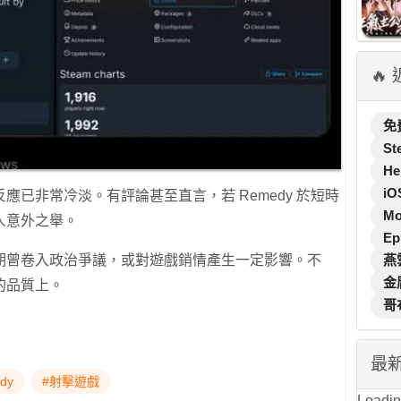
🔥
免
St
He
iO
已非常冷淡。有評論甚至直言，若 Remedy 於短時
M
人意外之舉。
Ep
理近期曾卷入政治爭議，或對遊戲銷情產生一定影響。不
燕
金
的品質上。
哥
最
dy
#射擊遊戲
Loading