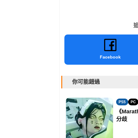
追
Facebook
你可能錯過
PS5
PC
《Mara
分歧