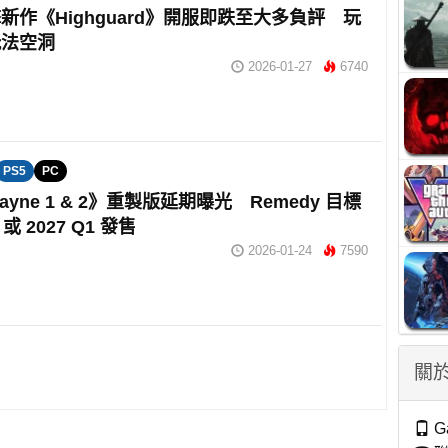
新作《Highguard》開服即跌至大多負評 玩
玩法空洞
2026-01-27
6740
PS5
PC
Payne 1 & 2》重製版延期曝光 Remedy 目標
3 或 2027 Q1 發售
2026-01-24
7590
關於
G