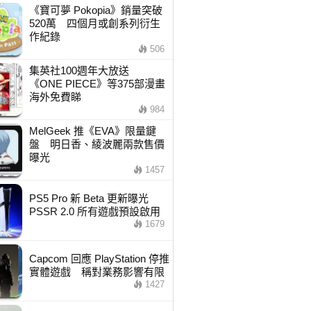
《寶可夢 Pokopia》銷量突破
520萬 四個月或創系列衍生
作紀錄
506
集英社100週年大放送
《ONE PIECE》等375部漫畫
海外免費睇
984
MelGeek 推《EVA》限量鍵
盤 明日香、綾波麗兩款售價
曝光
1457
PS5 Pro 新 Beta 更新曝光
PSSR 2.0 所有遊戲預設啟用
1679
Capcom 回應 PlayStation 停推
實體遊戲 稱對業務影響有限
1427