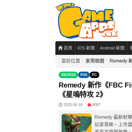
首頁
iOS 新聞
Android 新聞
當前位置
家用遊戲
Remedy
XBOXSX
PS5
PC
Remedy 新作《FBC 
《星嗚特攻 2》
2025-06-18
8097
Remedy 最新射
玩家青睞，上市當
家直言遊戲無趣、