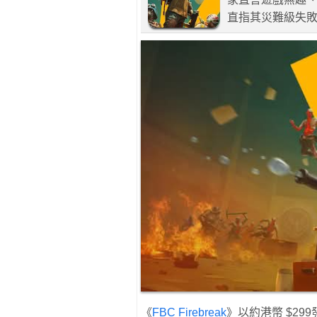
直指其災難級失
《
FBC Firebreak
》以約港幣 $2