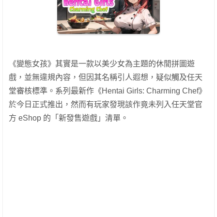
《變態女孩》其實是一款以美少女為主題的休閒拼圖遊
戲，並無違規內容，但因其名稱引人遐想，疑似觸及任天
堂審核標準。系列最新作《Hentai Girls: Charming Chef》
於今日正式推出，然而有玩家發現該作竟未列入任天堂官
方 eShop 的「新發售遊戲」清單。