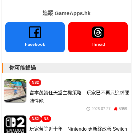
追蹤 GameApps.hk
Facebook
Thread
你可能錯過
NS2
宮本茂談任天堂主機策略 玩家已不再只追求硬
體性能
2026-07-27
5959
NS2
NS
玩家苦等近十年 Nintendo 更新終改善 Switch