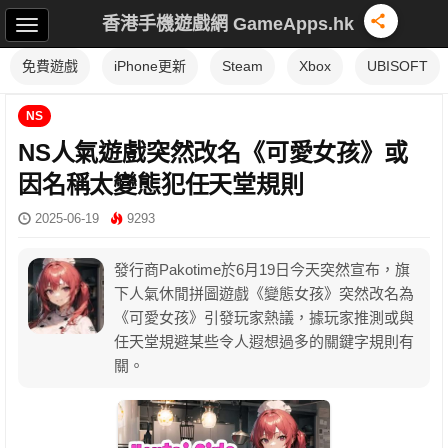
香港手機遊戲網 GameApps.hk
免費遊戲
iPhone更新
Steam
Xbox
UBISOFT
NS
NS人氣遊戲突然改名《可愛女孩》或
因名稱太變態犯任天堂規則
2025-06-19
9293
發行商Pakotime於6月19日今天突然宣布，旗
下人氣休閒拼圖遊戲《變態女孩》突然改名為
《可愛女孩》引發玩家熱議，據玩家推測或與
任天堂規避某些令人遐想過多的關鍵字規則有
關。