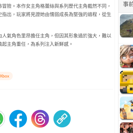
事
怖冒險。本作女主角格蕾絲與系列歷代主角截然不同，
史指出，玩家將見證她由懦弱成長為堅強的過程，從生
由人氣角色里昂擔任主角，但因其形象過於強大，難以
擔起主角重任，為系列注入新鮮感。
Xbox