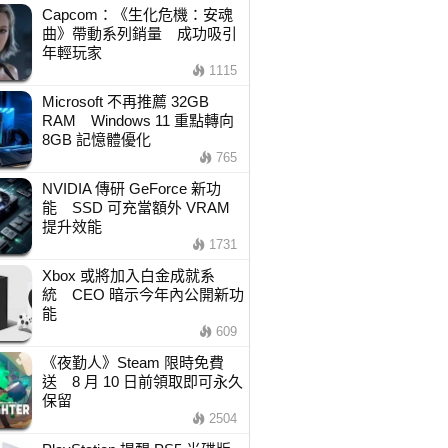
Capcom：《生化危機：安魂
曲》帶動系列銷量 成功吸引
年輕玩家
1115
Microsoft 不再推薦 32GB
RAM Windows 11 重點轉向
8GB 記憶體優化
765
NVIDIA 傳研 GeForce 新功
能 SSD 可充當額外 VRAM
提升效能
1731
Xbox 或將加入白金成就系
統 CEO 暗示今年內公開新功
能
609
《夜勤人》Steam 限時免費
送 8 月 10 日前領取即可永久
保留
2504