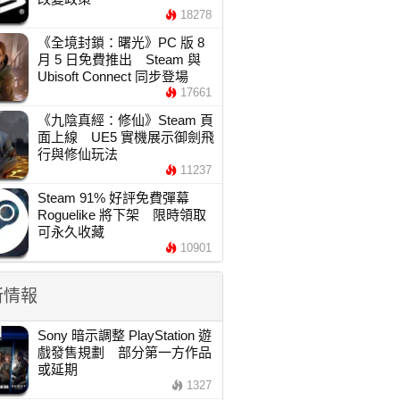
18278
《全境封鎖：曙光》PC 版 8
月 5 日免費推出 Steam 與
Ubisoft Connect 同步登場
17661
《九陰真經：修仙》Steam 頁
面上線 UE5 實機展示御劍飛
行與修仙玩法
11237
Steam 91% 好評免費彈幕
Roguelike 將下架 限時領取
可永久收藏
10901
新情報
Sony 暗示調整 PlayStation 遊
戲發售規劃 部分第一方作品
或延期
1327