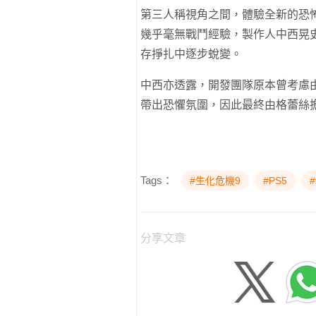
第三人稱視角之間，體驗全新的恐
幾乎毫無戰鬥經驗，製作人中西晃
存掙扎中逐步蛻變。
中西亦透露，開發團隊原本曾考慮
帶出恐懼氛圍，因此最終由格蕾絲
Tags：
#生化危機9
#PS5
#
分享文章