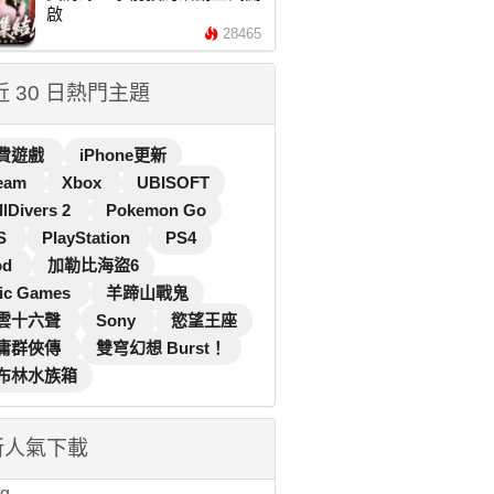
啟
28465
 近 30 日熱門主題
費遊戲
iPhone更新
eam
Xbox
UBISOFT
llDivers 2
Pokemon Go
S
PlayStation
PS4
od
加勒比海盜6
ic Games
羊蹄山戰鬼
雲十六聲
Sony
慾望王座
庸群俠傳
雙穹幻想 Burst！
布林水族箱
新人氣下載
...