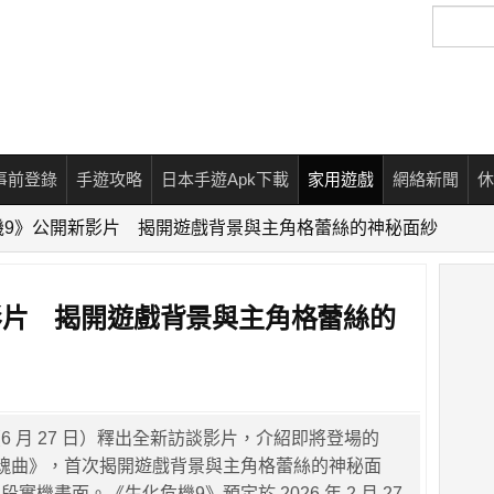
搜
尋
事前登錄
手遊攻略
日本手遊Apk下載
家用遊戲
網絡新聞
休
機9》公開新影片 揭開遊戲背景與主角格蕾絲的神秘面紗
影片 揭開遊戲背景與主角格蕾絲的
日（6 月 27 日）釋出全新訪談影片，介紹即將登場的
魂曲》，首次揭開遊戲背景與主角格蕾絲的神秘面
實機畫面。《生化危機9》預定於 2026 年 2 月 27