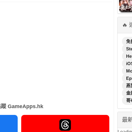
🔥
免
St
He
iO
M
Ep
燕
金
哥
蹤 GameApps.hk
最
Loading