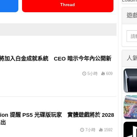
Thread
遊戲
人
 或將加入白金成就系統 CEO 暗示今年內公開新
5小時
609
tation 提醒 PS5 光碟版玩家 實體遊戲將於 2028
推出
7小時
1592