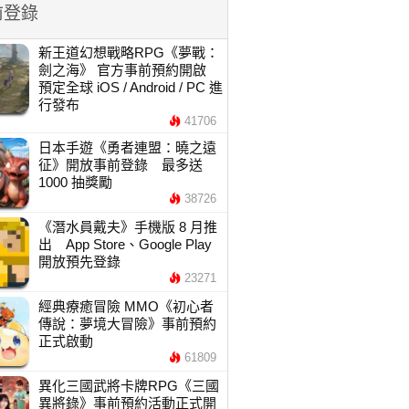
前登錄
新王道幻想戰略RPG《夢戰：
劍之海》 官方事前預約開啟
預定全球 iOS / Android / PC 進
行發布
41706
日本手遊《勇者連盟：曉之遠
征》開放事前登錄 最多送
1000 抽獎勵
38726
《潛水員戴夫》手機版 8 月推
出 App Store、Google Play
開放預先登錄
23271
經典療癒冒險 MMO《初心者
傳說：夢境大冒險》事前預約
正式啟動
61809
異化三國武將卡牌RPG《三國
異將錄》事前預約活動正式開