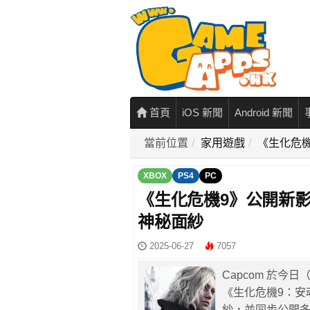
首頁
iOS 新聞
Android 新聞
當前位置
家用遊戲
《生化危
XBOX
PS4
PC
《生化危機9》公開新
神秘面紗
2025-06-27
7057
Capcom 於今
《生化危機9：安
紗，並同步公開多段