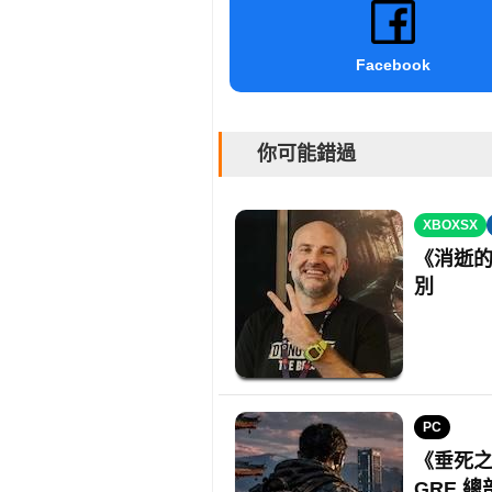
Facebook
你可能錯過
XBOXSX
《消逝的光
別
PC
《垂死之
GRE 總