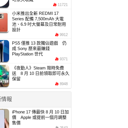
11721
小米推出全新 REDMI 17
Series 配備 7,500mAh 大電
池、6.9 吋大螢幕及日常耐用
設計
9912
PS5 僅推 13 款獨佔遊戲 仍
成 Sony 歷來最賺錢
PlayStation 世代
9371
《夜勤人》Steam 限時免費
送 8 月 10 日前領取即可永久
保留
8948
新情報
iPhone 17 傳最快 8 月 10 日加
價 Apple 或提前一個月調整
售價
2543