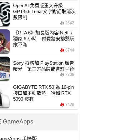
OpenAI 免費版重大升級
GPT-5.6 Luna 文字對話取消次
數限制
2642
《GTA 6》加長版內容 Netflix
獨家 6 小時 付費牆安排惹玩
家不滿
6744
Sony 擬增加 PlayStation 廣告
曝光 第三方品牌或進駐平台
2706
GIGABYTE RTX 50 為 16-pin
接口加主動散熱 唯獨 RTX
5090 沒有
7420
 GameApps
ameApps 手機版