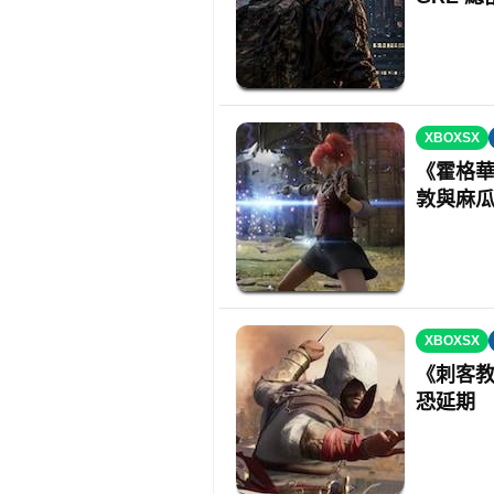
XBOXSX
《霍格華
敦與麻
XBOXSX
《刺客教
恐延期