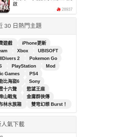
啟
28937
 近 30 日熱門主題
費遊戲
iPhone更新
eam
Xbox
UBISOFT
llDivers 2
Pokemon Go
S
PlayStation
Mod
ic Games
PS4
勒比海盜6
Sony
雲十六聲
慾望王座
蹄山戰鬼
金庸群俠傳
布林水族箱
雙穹幻想 Burst！
新人氣下載
...