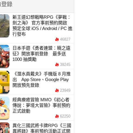
前登錄
新王道幻想戰略RPG《夢戰：
劍之海》 官方事前預約開啟
預定全球 iOS / Android / PC 進
行發布
46827
日本手遊《勇者連盟：曉之遠
征》開放事前登錄 最多送
1000 抽獎勵
39245
《潛水員戴夫》手機版 8 月推
出 App Store、Google Play
開放預先登錄
23949
經典療癒冒險 MMO《初心者
傳說：夢境大冒險》事前預約
正式啟動
62250
異化三國武將卡牌RPG《三國
異將錄》事前預約活動正式開