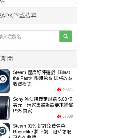
APK下載搜尋
氣新聞
Steam 極度好評遊戲《Blast
the Past》限時免費 即將改為
收費模式
40971
Sony 獲法院裁定退還 5.08 億
美元 玩家集體訴訟要求補償
PS5 買家
37339
Steam 91% 好評免費彈幕
Roguelike 將下架 限時領取
可永久收藏