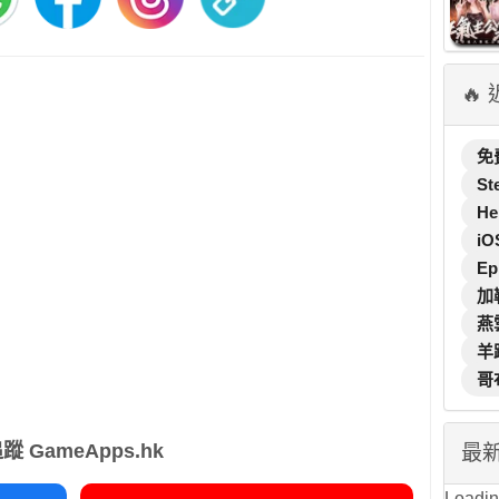
🔥
免
St
He
iO
Ep
加
燕
羊
哥
蹤 GameApps.hk
最
Loading