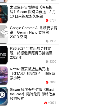
太空生存冒險遊戲《呼吸邊
緣》Steam 限時免費送 8 月
10 日前領取永久保留
8787
Google Chrome AI 系統要求提
高 Gemini Nano 要預留
20GB 空間
1953
PS6 2027 年推出恐更難實
現 記憶體供應傳已排滿至
2028 年
3390
Netflix 傳豪擲近億美元搶
《GTA 6》獨家影片 僅限時
數小時
7048
Steam 極度好評遊戲《Blast
the Past》限時免費 即將改為
收費模式
40971