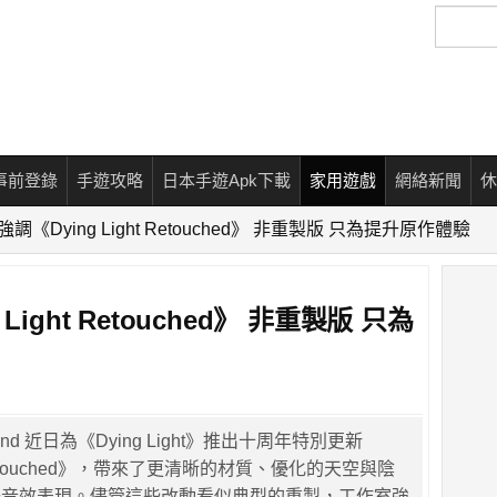
搜
尋
事前登錄
手遊攻略
日本手遊Apk下載
家用遊戲
網絡新聞
休
d 強調《Dying Light Retouched》 非重製版 只為提升原作體驗
g Light Retouched》 非重製版 只為
and 近日為《Dying Light》推出十周年特別更新
ht Retouched》，帶來了更清晰的材質、優化的天空與陰
升音效表現。儘管這些改動看似典型的重製，工作室強