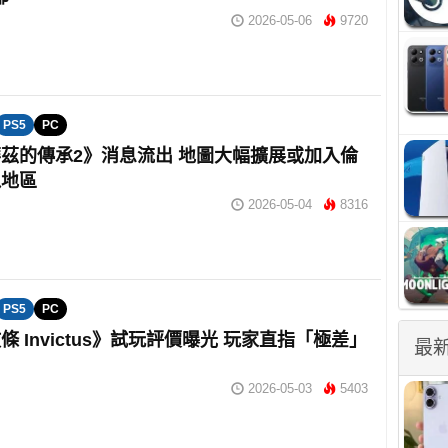
2026-05-06
9720
PS5
PC
茲的傳承2》消息流出 地圖大幅擴展或加入倫
瓜地區
2026-05-04
8316
PS5
PC
條 Invictus》試玩評價曝光 玩家直指「極差」
最
2026-05-03
5403