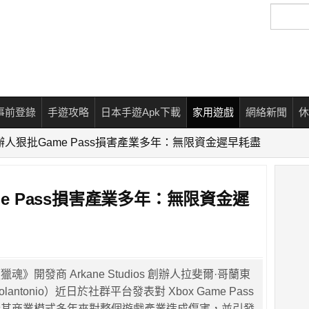
搜
尋
事前登錄
手遊攻略
日本手遊Apk下載
家用遊戲
網絡新聞
休
e創辦人狠批Game Pass損害產業多年：無限資金遲早耗盡
me Pass損害產業多年：無限資金遲
》開發商 Arkane Studios 創辦人拉斐爾·哥蘭東
olantonio）近日於社群平台發表對 Xbox Game Pass
指其商業模式多年來對整個遊戲產業造成傷害，並引發