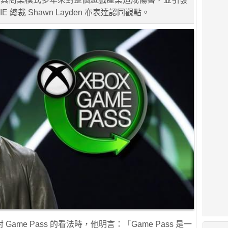
E 總裁 Shawn Layden 亦表達認同觀點。
me Pass 的看法時，他明言：「Game Pass 是一