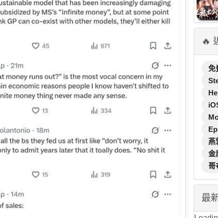
🔥
免
St
He
iO
M
Ep
燕
金
哥
最
Loading