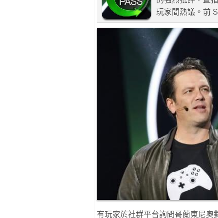
玩家間熱議。前 SI
有玩家於社群平台詢問哥蘭東尼奧對 Ga