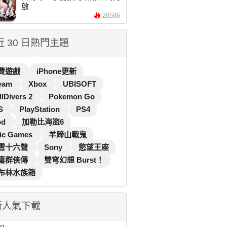
啟
28586
 近 30 日熱門主題
費遊戲
iPhone更新
eam
Xbox
UBISOFT
llDivers 2
Pokemon Go
S
PlayStation
PS4
od
加勒比海盜6
ic Games
羊蹄山戰鬼
雲十六聲
Sony
慾望王座
庸群俠傳
雙穹幻想 Burst！
布林水族箱
新人氣下載
...