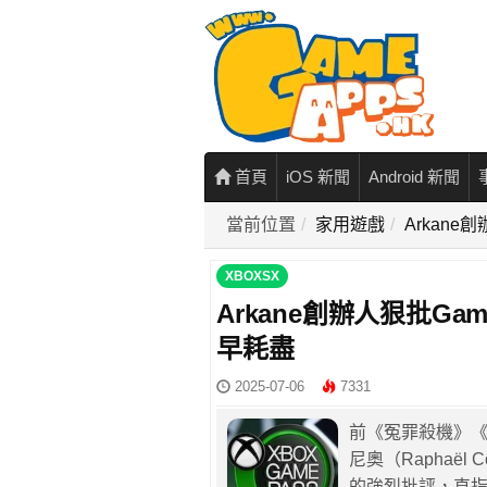
首頁
iOS 新聞
Android 新聞
當前位置
家用遊戲
Arkan
XBOXSX
Arkane創辦人狠批Ga
早耗盡
2025-07-06
7331
前《冤罪殺機》《獵魂
尼奧（Raphaël C
的強烈批評，直