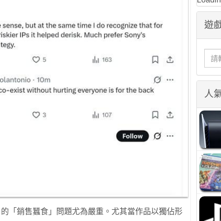
遊戲
人
ass 的「銷售蠶食」問題尤為嚴重。尤其當作品以獨佔形