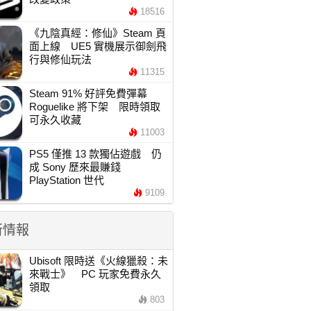
18516
《九陰真經：修仙》Steam 頁
面上線 UE5 實機展示御劍飛
行與修仙玩法
11315
Steam 91% 好評免費彈幕
Roguelike 將下架 限時領取
可永久收藏
11003
PS5 僅推 13 款獨佔遊戲 仍
成 Sony 歷來最賺錢
PlayStation 世代
9109
新情報
Ubisoft 限時送《火線獵殺：未
來戰士》 PC 玩家免費永久
領取
803