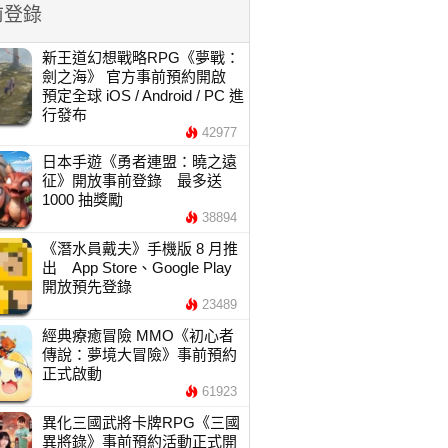
前登錄
新王道幻想戰略RPG《夢戰：
劍之海》 官方事前預約開啟
預定全球 iOS / Android / PC 進
行發布
42977
日本手遊《勇者連盟：曉之遠
征》開放事前登錄 最多送
1000 抽獎勵
38894
《潛水員戴夫》手機版 8 月推
出 App Store、Google Play
開放預先登錄
23489
經典療癒冒險 MMO《初心者
傳說：夢境大冒險》事前預約
正式啟動
61923
異化三國武將卡牌RPG《三國
異將錄》事前預約活動正式開