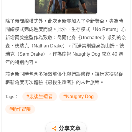
除了時間線模式外，此次更新亦加入了全新獎盃，專為時
間線模式完成進度而設。此外，生存模式「No Return」亦
新增兩款造型作為致敬：喬爾化身《Uncharted》系列的奈
森・德瑞克（Nathan Drake），而湯美則變身為山姆・德
瑞克（Sam Drake），作為慶祝 Naughty Dog 成立 40 週
年的特別內容。
該更新同時包含多項效能優化與錯誤修復，讓玩家得以從
嶄新角度再次體驗《最後生還者》的末世旅程。
Tags：
#最後生還者
#Naughty Dog
#動作冒險
分享文章