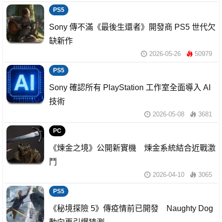
PS5
Sony 傳不滿《最後生還者》開發商 PS5 世代欠
缺新作
2026-05-26
50979
PS5
Sony 確認所有 PlayStation 工作室全面導入 AI
技術
2026-05-08
3681
PC
《煉金之境》公開新實機 煉金系統結合近戰激
鬥
2026-04-10
3065
PS5
《秘境探險 5》傳疫情前已開發 Naughty Dog