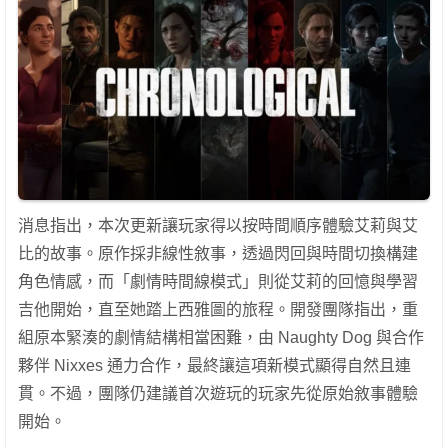
消息指出，本次更新讓玩家得以按時間順序體驗艾莉與艾
比的故事。原作採非線性敘事，透過閃回與時間切換構建
角色情感，而「劇情時間線模式」則從艾莉的回憶與學習
吉他開始，直至她踏上西雅圖的旅程。開發團隊指出，重
組原本緊湊的劇情結構相當困難，由 Naughty Dog 與合作
夥伴 Nixxes 通力合作，最終讓這項新模式顯得自然且連
貫。不過，團隊仍建議首次遊玩的玩家先從原始敘事體驗
開始。