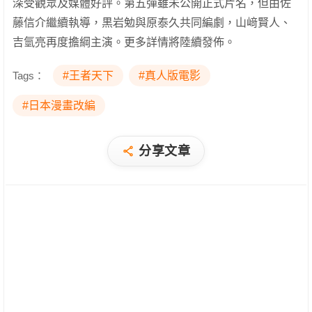
深受觀眾及媒體好評。第五彈雖未公開正式片名，但由佐
藤信介繼續執導，黒岩勉與原泰久共同編劇，山﨑賢人、
吉氫亮再度擔綱主演。更多詳情將陸續發佈。
Tags：
#王者天下
#真人版電影
#日本漫畫改編
分享文章