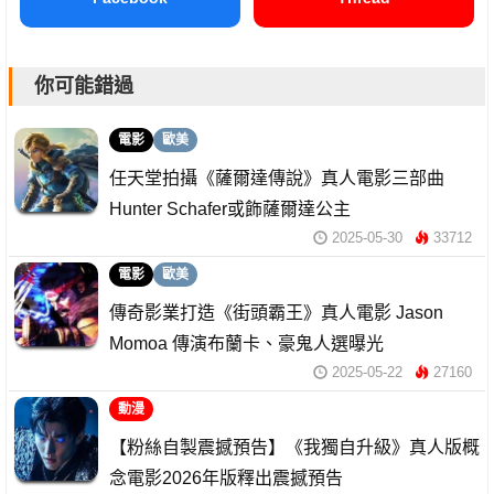
你可能錯過
電影
歐美
任天堂拍攝《薩爾達傳說》真人電影三部曲
Hunter Schafer或飾薩爾達公主
2025-05-30
33712
電影
歐美
傳奇影業打造《街頭霸王》真人電影 Jason
Momoa 傳演布蘭卡、豪鬼人選曝光
2025-05-22
27160
動漫
【粉絲自製震撼預告】《我獨自升級》真人版概
念電影2026年版釋出震撼預告