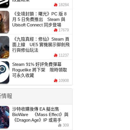
18284
《全境封鎖：曙光》PC 版 8
月 5 日免費推出 Steam 與
Ubisoft Connect 同步登場
17679
《九陰真經：修仙》Steam 頁
面上線 UE5 實機展示御劍飛
行與修仙玩法
11237
Steam 91% 好評免費彈幕
Roguelike 將下架 限時領取
可永久收藏
10908
新情報
沙特收購後傳 EA 擬出售
BioWare 《Mass Effect》與
《Dragon Age》IP 或易手
309