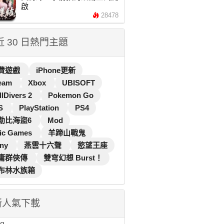
啟
28478
 近 30 日熱門主題
費遊戲
iPhone更新
eam
Xbox
UBISOFT
llDivers 2
Pokemon Go
S
PlayStation
PS4
勒比海盜6
Mod
ic Games
羊蹄山戰鬼
ny
燕雲十六聲
慾望王座
庸群俠傳
雙穹幻想 Burst！
布林水族箱
新人氣下載
...