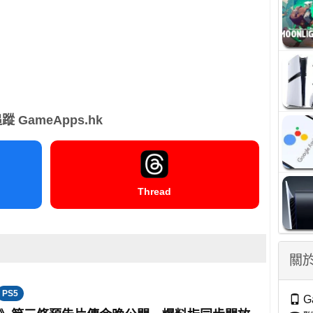
蹤 GameApps.hk
Thread
關於
PS5
G