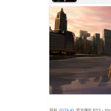
目前《
GTA 4
》官方僅於 PS3、Xb