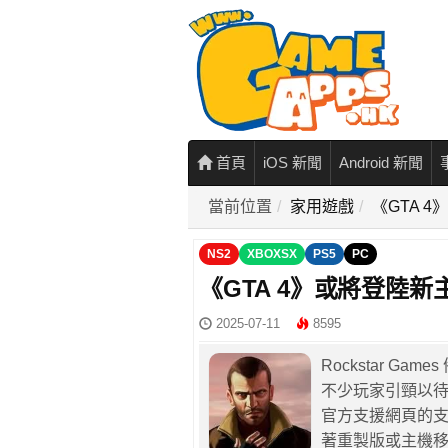
首頁
iOS 新聞
Android 新聞
當前位置
家用遊戲
《GTA 4
NS2
XBOXSX
PS5
PC
《GTA 4》或將登陸新主
2025-07-11
8595
Rockstar G
不少玩家引頸以待。
官方支援網頁的支
著重製版或主機