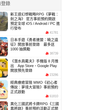
前登錄
新王道幻想戰略RPG《夢戰：
劍之海》 官方事前預約開啟
預定全球 iOS / Android / PC 進
行發布
41781
日本手遊《勇者連盟：曉之遠
征》開放事前登錄 最多送
1000 抽獎勵
38739
《潛水員戴夫》手機版 8 月推
出 App Store、Google Play
開放預先登錄
23286
經典療癒冒險 MMO《初心者
傳說：夢境大冒險》事前預約
正式啟動
61810
異化三國武將卡牌RPG《三國
異將錄》事前預約活動正式開