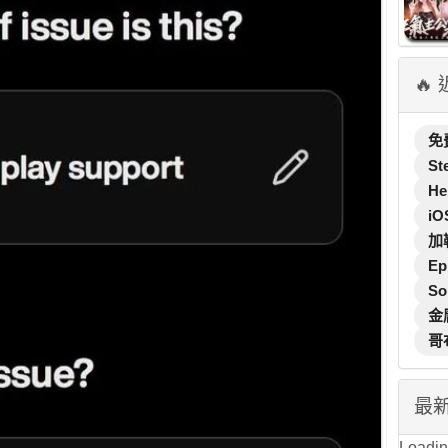
🔥
免
St
He
iO
加
Ep
So
金
哥
最
Loading