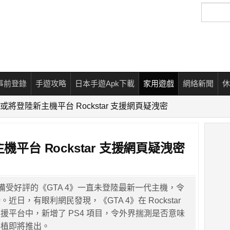
搜
尋
事前登錄
手遊攻略
日本手遊Apk下載
家用遊戲
網絡新聞
休
》或將登陸新主機平台 Rockstar 支援網頁疑洩密
機平台 Rockstar 支援網頁疑洩密
ames 備受好評的《GTA 4》一直未登陸最新一代主機，令
近日，有眼利網民發現，《GTA 4》在 Rockstar
援平台中，新增了 PS4 項目，令外界揣測是否意味
移植即將推出。