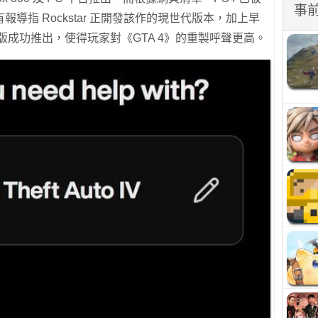
事
導指 Rockstar 正開發該作的現世代版本，加上早
on》重製版成功推出，使得玩家對《GTA 4》的重製呼聲更高。