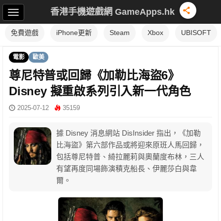
香港手機遊戲網 GameApps.hk
免費遊戲
iPhone更新
Steam
Xbox
UBISOFT
電影
歐美
尊尼特普或回歸《加勒比海盜6》
Disney 擬重啟系列引入新一代角色
2025-07-12
35159
據 Disney 消息網站 DisInsider 指出，《加勒
比海盜》第六部作品或將迎來原班人馬回歸，
包括尊尼特普、綺拉麗莉與奧蘭度布林，三人
有望再度同場飾演積克船長、伊麗莎白與韋
爾。