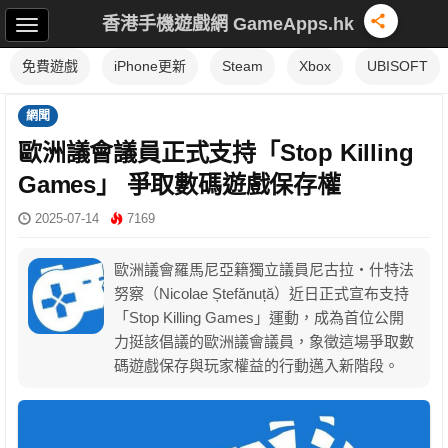
香港手機遊戲網 GameApps.hk
免費遊戲
iPhone更新
Steam
Xbox
UBISOFT
網聞
歐洲議會議員正式支持「Stop Killing
Games」 爭取數碼遊戲保存權
2025-07-14
7169
歐洲議會羅馬尼亞籍獨立議員尼古拉・什特法
努察（Nicolae Ștefănuță）近日正式宣布支持
「Stop Killing Games」運動，成為首位公開
力挺該倡議的歐洲議會議員，象徵這場爭取數
碼遊戲保存與玩家權益的行動邁入新階段。