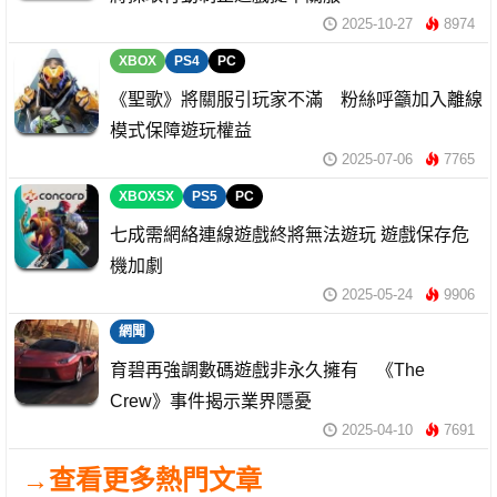
2025-10-27
8974
XBOX
PS4
PC
《聖歌》將關服引玩家不滿 粉絲呼籲加入離線
模式保障遊玩權益
2025-07-06
7765
XBOXSX
PS5
PC
七成需網絡連線遊戲終將無法遊玩 遊戲保存危
機加劇
2025-05-24
9906
網聞
育碧再強調數碼遊戲非永久擁有 《The
Crew》事件揭示業界隱憂
2025-04-10
7691
→查看更多熱門文章