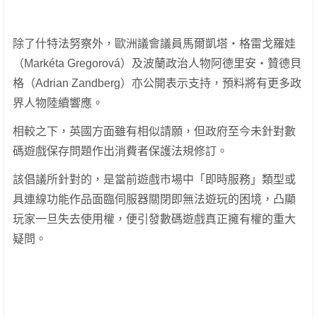
除了什特法努察外，歐洲議會議員馬爾凱塔・格雷戈羅娃
（Markéta Gregorová）及波蘭政治人物阿德里安・贊德貝
格（Adrian Zandberg）亦公開表示支持，預料將有更多政
界人物陸續響應。
相較之下，英國方面雖有相似請願，但政府至今未針對數
碼遊戲保存問題作出消費者保護法規修訂。
該倡議所針對的，是當前遊戲市場中「即時服務」類型或
具連線功能作品面臨伺服器關閉即無法遊玩的困境，凸顯
玩家一旦失去使用權，便引發數碼遊戲真正擁有權的重大
疑問。