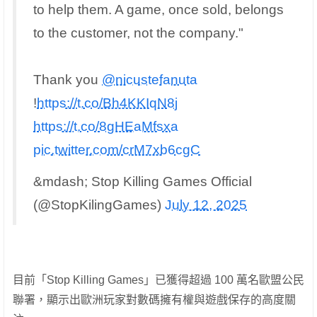
to help them. A game, once sold, belongs
to the customer, not the company."
Thank you
@nicustefanuta
!
https://t.co/Bh4KKIqN8j
https://t.co/8gHEaMfsxa
pic.twitter.com/crM7xb6cgC
&mdash; Stop Killing Games Official
(@StopKilingGames)
July 12, 2025
目前「Stop Killing Games」已獲得超過 100 萬名歐盟公民
聯署，顯示出歐洲玩家對數碼擁有權與遊戲保存的高度關