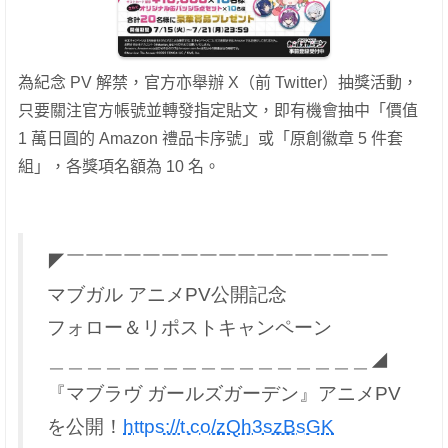
為紀念 PV 解禁，官方亦舉辦 X（前 Twitter）抽獎活動，
只要關注官方帳號並轉發指定貼文，即有機會抽中「價值
1 萬日圓的 Amazon 禮品卡序號」或「原創徽章 5 件套
組」，各獎項名額為 10 名。
◤￣￣￣￣￣￣￣￣￣￣￣￣￣￣￣￣￣
マブガル アニメPV公開記念
フォロー＆リポストキャンペーン
＿＿＿＿＿＿＿＿＿＿＿＿＿＿＿＿＿◢
『マブラヴ ガールズガーデン』アニメPV
を公開！
https://t.co/zQh3szBsGK