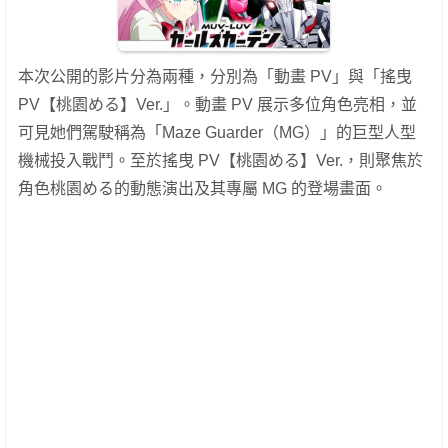
本次公開的影片分為兩種，分別為「動畫 PV」與「搖曳
PV【桃園める】Ver.」。動畫 PV 展示多位角色亮相，並
可見她們駕駛稱為「Maze Guarder（MG）」的巨型人型
機械投入戰鬥。至於搖曳 PV【桃園める】Ver.，則聚焦於
角色桃園める的動態演出及其專屬 MG 的登場畫面。