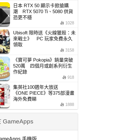
日本 RTX 50 顯示卡掀搶購
潮 RTX 5070 Ti、5080 供貨
恐更不穩
1028
Ubisoft 限時送《火線獵殺：未
來戰士》 PC 玩家免費永久
領取
3158
《寶可夢 Pokopia》銷量突破
520萬 四個月或創系列衍生
作紀錄
918
集英社100週年大放送
《ONE PIECE》等375部漫畫
海外免費睇
1888
 GameApps
ameApps 手機版