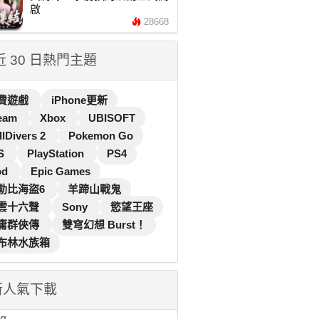
啟
28668
 近 30 日熱門主題
費遊戲
iPhone更新
eam
Xbox
UBISOFT
llDivers 2
Pokemon Go
S
PlayStation
PS4
od
Epic Games
勒比海盜6
羊蹄山戰鬼
雲十六聲
Sony
慾望王座
庸群俠傳
雙穹幻想 Burst！
布林水族箱
新人氣下載
...