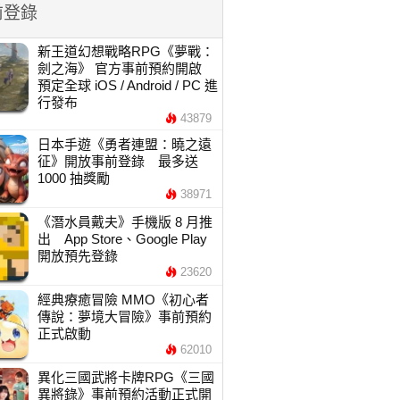
前登錄
新王道幻想戰略RPG《夢戰：
劍之海》 官方事前預約開啟
預定全球 iOS / Android / PC 進
行發布
43879
日本手遊《勇者連盟：曉之遠
征》開放事前登錄 最多送
1000 抽獎勵
38971
《潛水員戴夫》手機版 8 月推
出 App Store、Google Play
開放預先登錄
23620
經典療癒冒險 MMO《初心者
傳說：夢境大冒險》事前預約
正式啟動
62010
異化三國武將卡牌RPG《三國
異將錄》事前預約活動正式開