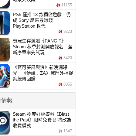
11155
PS5 僅推 13 款獨佔遊戲 仍
成 Sony 歷來最賺錢
PlayStation 世代
9223
喪屍生存遊戲《PANGIT》
Steam 秋季封測開放報名 全
新序章率先試玩
8420
《寶可夢風與浪》新洩漏曝
光 《傳說：ZA》戰鬥外捕捉
系統傳回歸
8055
新情報
Steam 極度好評遊戲《Blast
the Past》限時免費 即將改為
收費模式
1647