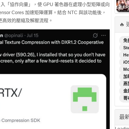
中，微軟引入「協作向量」，使 GPU 著色器在處理小型矩陣或向
ensor Cores 加速矩陣運算。結合 NTC 與該功能後，
了更高效的壓縮及解壓流程。
🔥
免
St
He
iO
M
加
燕
金
哥
最
Loading