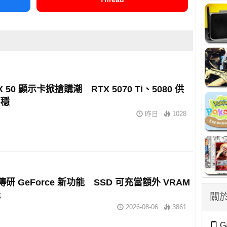
X 50 顯示卡掀搶購潮 RTX 5070 Ti、5080 供
不穩
昨日
1028
A 傳研 GeForce 新功能 SSD 可充當額外 VRAM
能
關於
2026-08-06
3861
G