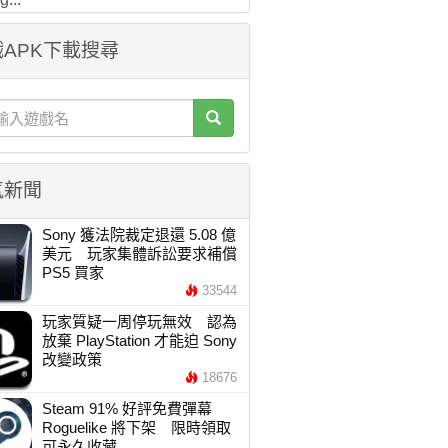
APK下載搜尋
氣新聞
Sony 獲法院裁定退還 5.08 億
美元 玩家集體訴訟要求補償
PS5 買家
33544
玩家質疑一周停玩無效 認為
放棄 PlayStation 才能迫 Sony
改變政策
18676
Steam 91% 好評免費彈幕
Roguelike 將下架 限時領取
可永久收藏