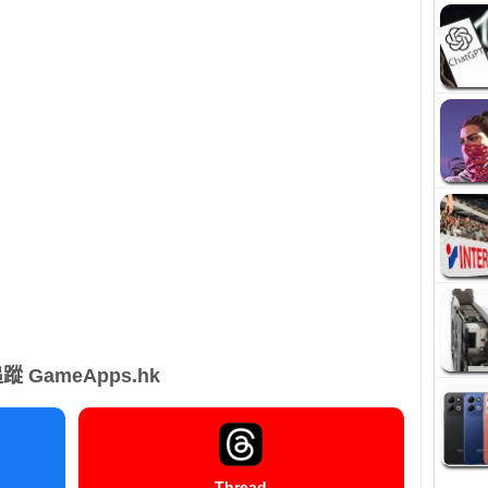
蹤 GameApps.hk
Thread