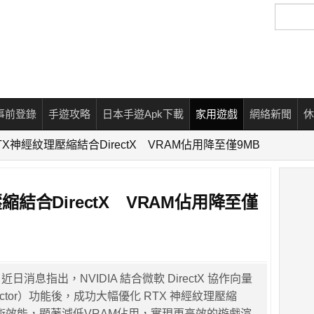
搜
尋
事前登錄
手遊攻略
日本手遊Apk下載
家用遊戲
網絡新聞
休
 RTX神經紋理壓縮結合DirectX VRAM佔用降至僅9MB
壓縮結合DirectX VRAM佔用降至僅
》近日消息指出，NVIDIA 結合微軟 DirectX 協作向量
e Vector）功能後，成功大幅優化 RTX 神經紋理壓縮
）技術效能，顯著減低VRAM佔用，實現更高效的遊戲渲