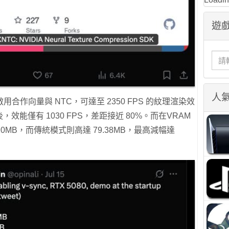
遊戲
人
作向量與 NTC，可達至 2350 FPS 的紋理渲染效
效能僅有 1030 FPS，差距接近 80%。而在VRAM
0MB，而傳統模式則高達 79.38MB，最高減幅達