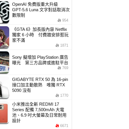
OpenAI 免費版重大升級
GPT-5.6 Luna 文字對話取消次
數限制
954
《GTA 6》加長版內容 Netflix
獨家 6 小時 付費牆安排惹玩
家不滿
1871
Sony 擬增加 PlayStation 廣告
曝光 第三方品牌或進駐平台
769
GIGABYTE RTX 50 為 16-pin
接口加主動散熱 唯獨 RTX
5090 沒有
1770
小米推出全新 REDMI 17
Series 配備 7,500mAh 大電
池、6.9 吋大螢幕及日常耐用
設計
6671