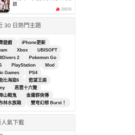
啟
28939
 近 30 日熱門主題
費遊戲
iPhone更新
eam
Xbox
UBISOFT
llDivers 2
Pokemon Go
S
PlayStation
Mod
ic Games
PS4
勒比海盜6
慾望王座
ny
燕雲十六聲
蹄山戰鬼
金庸群俠傳
布林水族箱
雙穹幻想 Burst！
新人氣下載
...