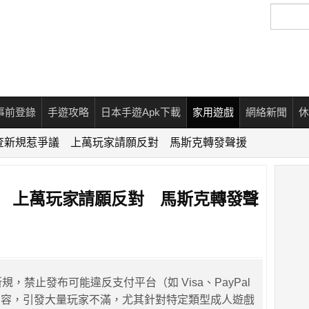
搜
尋
事前登錄
手遊攻略
日本手遊Apk下載
家用遊戲
網絡新聞
休
 審查新規惹爭議 上萬玩家請願反對 馬斯克轉發聲援
爭議 上萬玩家請願反對 馬斯克轉發聲
新規，禁止發布可能違反支付平台（如 Visa、PayPal
內容，引發大量玩家不滿，尤其針對特定類型成人遊戲