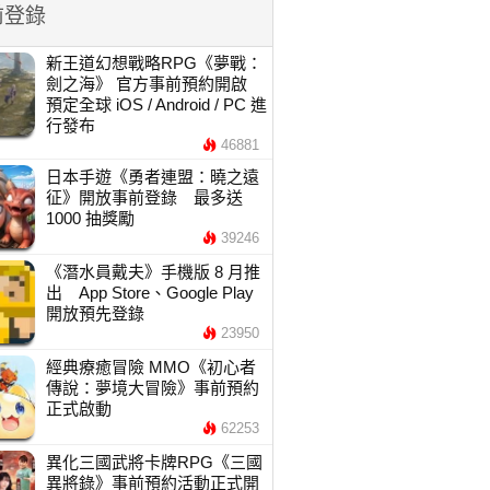
前登錄
新王道幻想戰略RPG《夢戰：
劍之海》 官方事前預約開啟
預定全球 iOS / Android / PC 進
行發布
46881
日本手遊《勇者連盟：曉之遠
征》開放事前登錄 最多送
1000 抽獎勵
39246
《潛水員戴夫》手機版 8 月推
出 App Store、Google Play
開放預先登錄
23950
經典療癒冒險 MMO《初心者
傳說：夢境大冒險》事前預約
正式啟動
62253
異化三國武將卡牌RPG《三國
異將錄》事前預約活動正式開