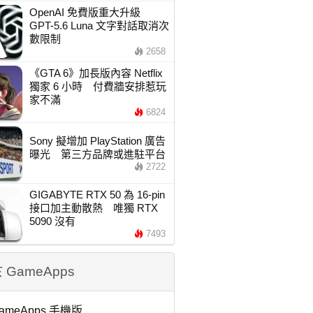
OpenAI 免費版重大升級
GPT-5.6 Luna 文字對話取消次
數限制
2658
《GTA 6》加長版內容 Netflix
獨家 6 小時 付費牆安排惹玩
家不滿
6824
Sony 擬增加 PlayStation 廣告
曝光 第三方品牌或進駐平台
2722
GIGABYTE RTX 50 為 16-pin
接口加主動散熱 唯獨 RTX
5090 沒有
7493
 GameApps
ameApps 手機版