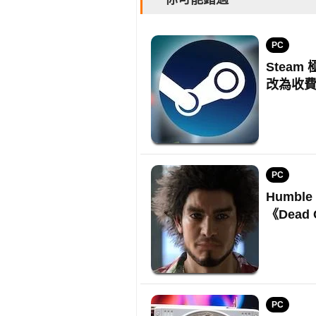
PC
Steam
改為收
PC
Humbl
《Dead
PC