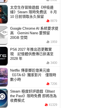
太空生存冒險遊戲《呼吸邊
緣》Steam 限時免費送 8 月
10 日前領取永久保留
8879
Google Chrome AI 系統要求提
高 Gemini Nano 要預留
20GB 空間
1959
PS6 2027 年推出恐更難實
現 記憶體供應傳已排滿至
2028 年
3400
Netflix 傳豪擲近億美元搶
《GTA 6》獨家影片 僅限時
數小時
7206
Steam 極度好評遊戲《Blast
the Past》限時免費 即將改為
收費模式
41329