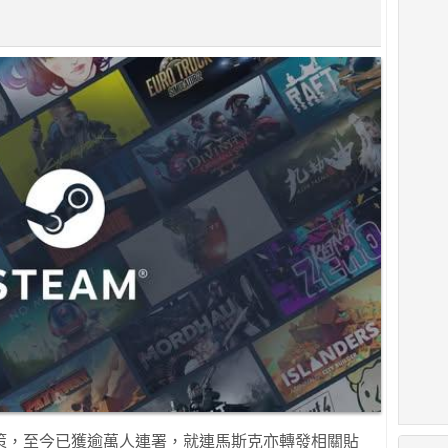
。
策，至今已獲逾萬人連署，就連馬斯克亦轉發相關貼