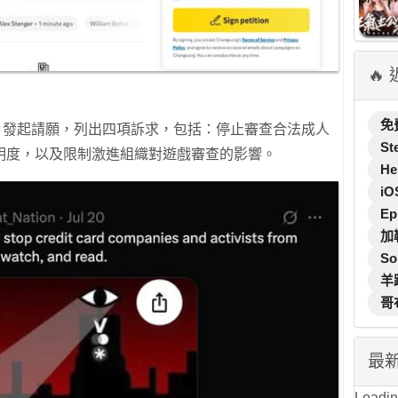
🔥
免
發起請願，列出四項訴求，包括：停止審查合法成人
St
明度，以及限制激進組織對遊戲審查的影響。
He
iO
Ep
加
So
羊
哥
最
Loading