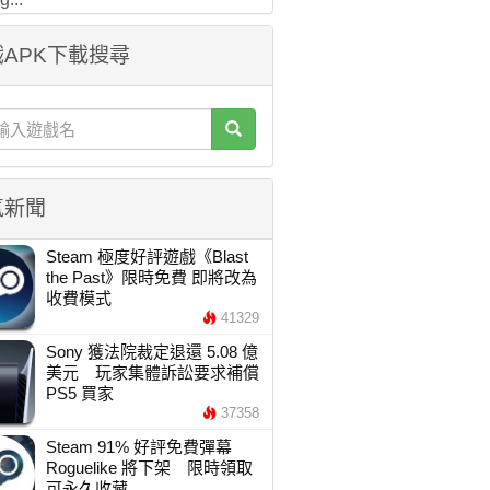
APK下載搜尋
氣新聞
Steam 極度好評遊戲《Blast
the Past》限時免費 即將改為
收費模式
41329
Sony 獲法院裁定退還 5.08 億
美元 玩家集體訴訟要求補償
PS5 買家
37358
Steam 91% 好評免費彈幕
Roguelike 將下架 限時領取
可永久收藏