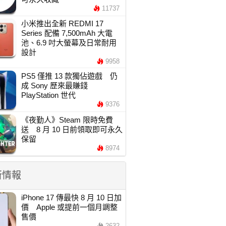
11737
小米推出全新 REDMI 17
Series 配備 7,500mAh 大電
池、6.9 吋大螢幕及日常耐用
設計
9958
PS5 僅推 13 款獨佔遊戲 仍
成 Sony 歷來最賺錢
PlayStation 世代
9376
《夜勤人》Steam 限時免費
送 8 月 10 日前領取即可永久
保留
8974
新情報
iPhone 17 傳最快 8 月 10 日加
價 Apple 或提前一個月調整
售價
2632