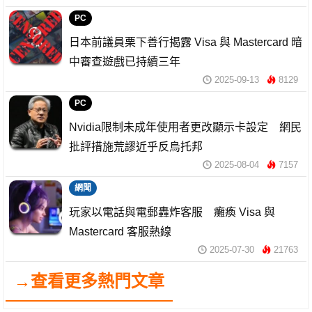
PC
日本前議員栗下善行揭露 Visa 與 Mastercard 暗
中審查遊戲已持續三年
2025-09-13
8129
PC
Nvidia限制未成年使用者更改顯示卡設定 網民
批評措施荒謬近乎反烏托邦
2025-08-04
7157
網聞
玩家以電話與電郵轟炸客服 癱瘓 Visa 與
Mastercard 客服熱線
2025-07-30
21763
→查看更多熱門文章