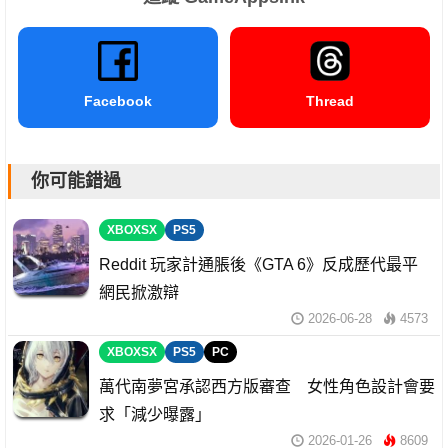
Facebook
Thread
你可能錯過
XBOXSX
PS5
Reddit 玩家計通脹後《GTA 6》反成歷代最平
網民掀激辯
2026-06-28
4573
XBOXSX
PS5
PC
萬代南夢宮承認西方版審查 女性角色設計會要
求「減少曝露」
2026-01-26
8609