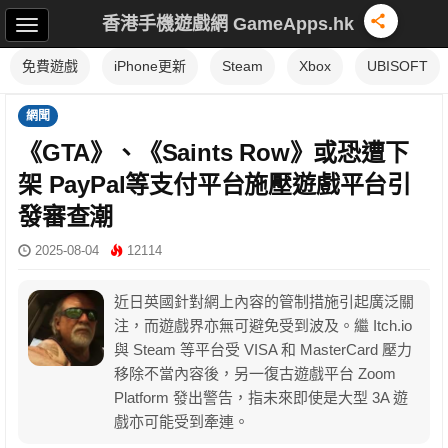
香港手機遊戲網 GameApps.hk
免費遊戲
iPhone更新
Steam
Xbox
UBISOFT
網聞
《GTA》、《Saints Row》或恐遭下
架 PayPal等支付平台施壓遊戲平台引
發審查潮
2025-08-04
12114
近日英國針對網上內容的管制措施引起廣泛關
注，而遊戲界亦無可避免受到波及。繼 Itch.io
與 Steam 等平台受 VISA 和 MasterCard 壓力
移除不當內容後，另一復古遊戲平台 Zoom
Platform 發出警告，指未來即使是大型 3A 遊
戲亦可能受到牽連。