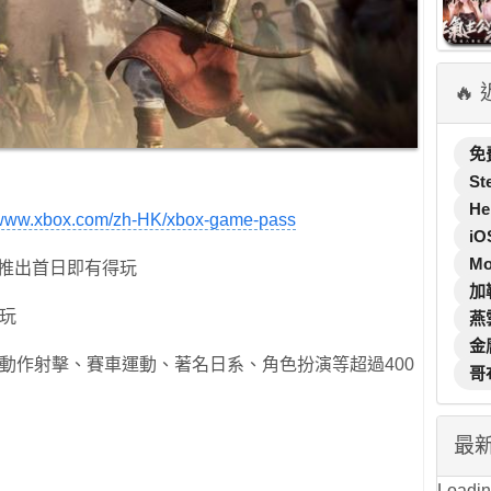
🔥
免
St
He
//www.xbox.com/zh-HK/xbox-game-pass
iO
M
s勁作推出首日即有得玩
加
玩
燕
金
動作射擊、賽車運動、著名日系、角色扮演等超過400
哥
最
Loading