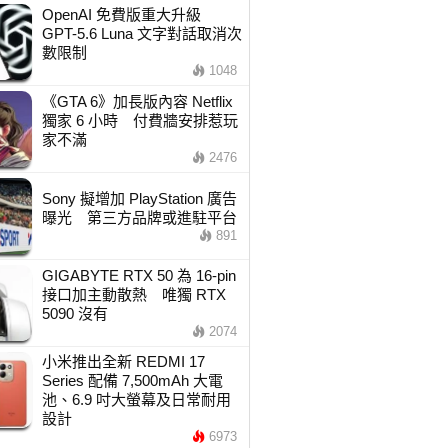
OpenAI 免費版重大升級
GPT-5.6 Luna 文字對話取消次
數限制
1048
《GTA 6》加長版內容 Netflix
獨家 6 小時 付費牆安排惹玩
家不滿
2476
Sony 擬增加 PlayStation 廣告
曝光 第三方品牌或進駐平台
891
GIGABYTE RTX 50 為 16-pin
接口加主動散熱 唯獨 RTX
5090 沒有
2074
小米推出全新 REDMI 17
Series 配備 7,500mAh 大電
池、6.9 吋大螢幕及日常耐用
設計
6973