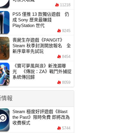
11218
PS5 僅推 13 款獨佔遊戲 仍
成 Sony 歷來最賺錢
PlayStation 世代
9245
喪屍生存遊戲《PANGIT》
Steam 秋季封測開放報名 全
新序章率先試玩
8454
《寶可夢風與浪》新洩漏曝
光 《傳說：ZA》戰鬥外捕捉
系統傳回歸
8059
新情報
Steam 極度好評遊戲《Blast
the Past》限時免費 即將改為
收費模式
5744