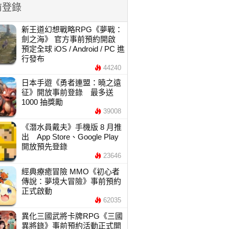
前登錄
新王道幻想戰略RPG《夢戰：
劍之海》 官方事前預約開啟
預定全球 iOS / Android / PC 進
行發布
44240
日本手遊《勇者連盟：曉之遠
征》開放事前登錄 最多送
1000 抽獎勵
39008
《潛水員戴夫》手機版 8 月推
出 App Store、Google Play
開放預先登錄
23646
經典療癒冒險 MMO《初心者
傳說：夢境大冒險》事前預約
正式啟動
62035
異化三國武將卡牌RPG《三國
異將錄》事前預約活動正式開