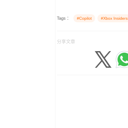
Tags：
#Copilot
#Xbox Insiders
分享文章