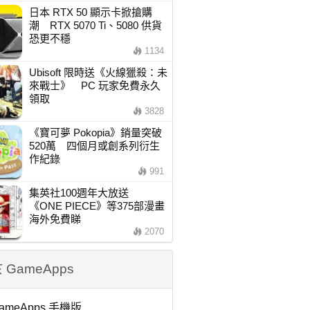
日本 RTX 50 顯示卡掀搶購
潮 RTX 5070 Ti、5080 供貨
恐更不穩
1134
Ubisoft 限時送《火線獵殺：未
來戰士》 PC 玩家免費永久
領取
3828
《寶可夢 Pokopia》銷量突破
520萬 四個月或創系列衍生
作紀錄
991
集英社100週年大放送
《ONE PIECE》等375部漫畫
海外免費睇
2070
 GameApps
ameApps 手機版