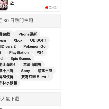
啟
28727
 近 30 日熱門主題
費遊戲
iPhone更新
eam
Xbox
UBISOFT
llDivers 2
Pokemon Go
S
PlayStation
PS4
od
Epic Games
勒比海盜6
羊蹄山戰鬼
雲十六聲
Sony
慾望王座
庸群俠傳
雙穹幻想 Burst！
布林水族箱
新人氣下載
...