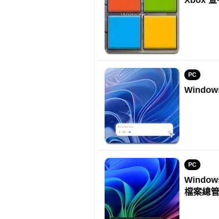
PC
Windo
PC
Window
檔案總