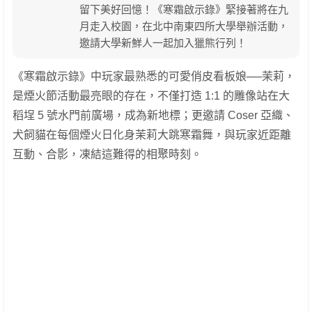
留下美好回憶！《寒霜啟示錄》緊接著將在九
月走入校園，在北中南東四所大學舉辦活動，
邀請大學新鮮人一起加入獵熊行列！
《寒霜啟示錄》中玩家最熟悉的可愛俏皮看板娘──茉莉，
是煙火節活動最亮眼的存在，不僅打造 1:1 的雕像站在大
稻埕 5 號水門前廣場，成為新地標；更邀請 Coser 亞織、
犬飼貓在每個煙火日化身茉莉大跳寒霜舞，與玩家近距離
互動、合影，凍結這難得的相聚時刻。