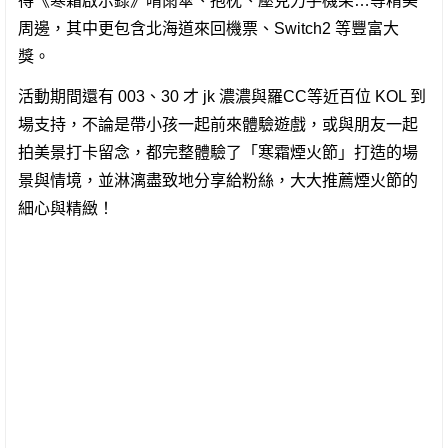
得《寒霜啟示錄》晴雨傘、抱枕、壓克力手機架…等精美
周邊，其中更包含北海道來回機票、Switch2 等豐富大
獎。
活動期間還有 003、30 才 jk 濃濃與羅CC等近百位 KOL 到
場支持，不論是帶小孩一起前來體驗遊戲，或與朋友一起
拍美景打卡留念，都完整體驗了「寒霜煙火節」打造的場
景與情境，並淋漓盡致地分享給粉絲，大大推薦煙火節的
細心與精緻！