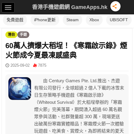
香港手機遊戲網 GameApps.hk
免費遊戲
iPhone更新
Steam
Xbox
UBISOFT
港台
手遊
60萬人擠爆大稻埕！《寒霜啟示錄》煙
火節成今夏最凍感盛典
2025-09-02
7875
由 Century Games Pte. Ltd.推出、杰遊
有限公司發行，全球超過 2 億人下載的冰雪末
日生存策略手機遊戲《寒霜啟示錄》
（Whiteout Survival）於大稻埕舉辦的「寒霜
煙火節」完美落幕，期間湧入超過 60 萬名觀
眾參與活動、社群聲量超 300 萬，現場更送
出破萬份寒霜實體贈品！寒霜煙火節一次體驗
玩遊戲、吃美食、賞煙火，為即將結束的夏天