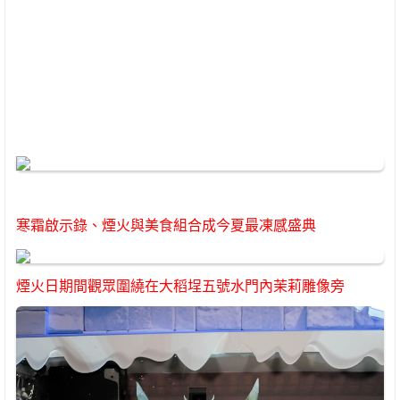
寒霜啟示錄、煙火與美食組合成今夏最凍感盛典
煙火日期間觀眾圍繞在大稻埕五號水門內茉莉雕像旁