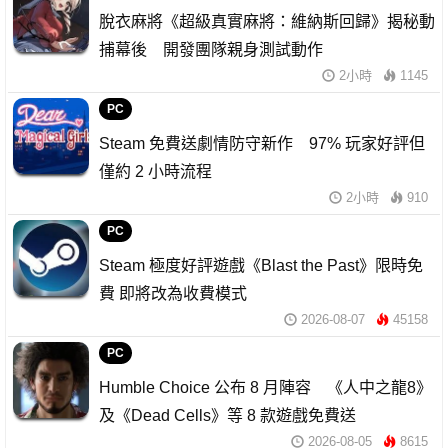
脫衣麻將《超級真實麻將：維納斯回歸》揭秘動
捕幕後 開發團隊親身測試動作
2小時
1145
PC
Steam 免費送劇情防守新作 97% 玩家好評但
僅約 2 小時流程
2小時
910
PC
Steam 極度好評遊戲《Blast the Past》限時免
費 即將改為收費模式
2026-08-07
45158
PC
Humble Choice 公布 8 月陣容 《人中之龍8》
及《Dead Cells》等 8 款遊戲免費送
2026-08-05
8615