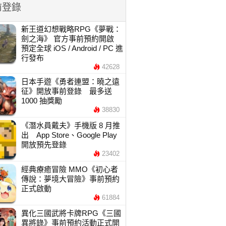
前登錄
新王道幻想戰略RPG《夢戰：
劍之海》 官方事前預約開啟
預定全球 iOS / Android / PC 進
行發布
42628
日本手遊《勇者連盟：曉之遠
征》開放事前登錄 最多送
1000 抽獎勵
38830
《潛水員戴夫》手機版 8 月推
出 App Store、Google Play
開放預先登錄
23402
經典療癒冒險 MMO《初心者
傳說：夢境大冒險》事前預約
正式啟動
61884
異化三國武將卡牌RPG《三國
異將錄》事前預約活動正式開