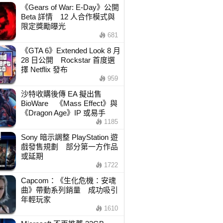
《Gears of War: E-Day》公開
Beta 詳情 12 人合作模式與
限定獎勵曝光
681
《GTA 6》Extended Look 8 月
28 日公開 Rockstar 首度選
擇 Netflix 發布
959
沙特收購後傳 EA 擬出售
BioWare 《Mass Effect》與
《Dragon Age》IP 或易手
1185
Sony 暗示調整 PlayStation 遊
戲發售規劃 部分第一方作品
或延期
1722
Capcom：《生化危機：安魂
曲》帶動系列銷量 成功吸引
年輕玩家
1610