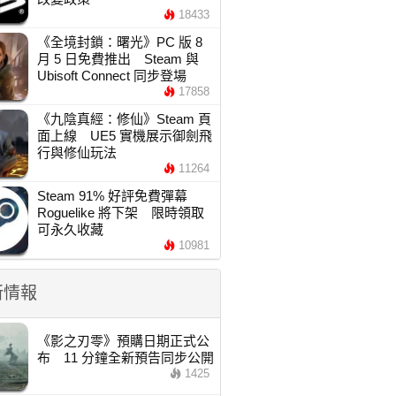
18433
《全境封鎖：曙光》PC 版 8
月 5 日免費推出 Steam 與
Ubisoft Connect 同步登場
17858
《九陰真經：修仙》Steam 頁
面上線 UE5 實機展示御劍飛
行與修仙玩法
11264
Steam 91% 好評免費彈幕
Roguelike 將下架 限時領取
可永久收藏
10981
新情報
《影之刃零》預購日期正式公
布 11 分鐘全新預告同步公開
1425