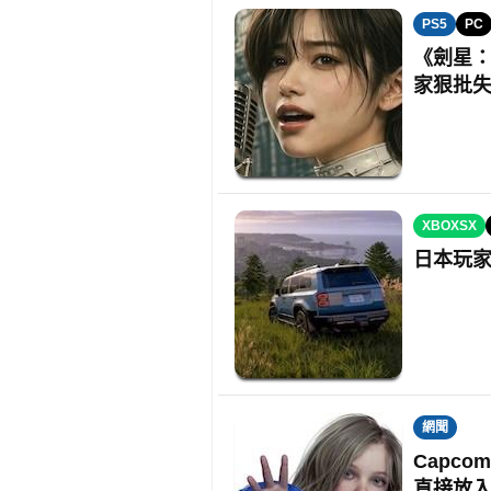
PS5
PC
《劍星：B
家狠批
XBOXSX
日本玩家
網聞
Capc
直接放