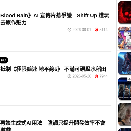
lood Rain》AI 宣傳片惹爭議 Shift Up 遭玩
失去原作魅力
2026-08-01
5114
PC
抵制《極限競速 地平線6》 不滿可碾壓水稻田
2026-05-26
7944
om再談生成式AI用法 強調只提升開發效率不會
入遊戲