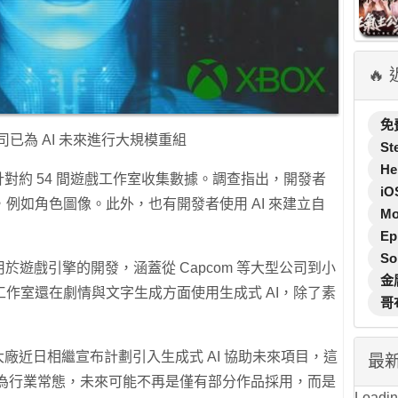
🔥
免
公司已為 AI 未來進行大規模重組
St
He
 月間，針對約 54 間遊戲工作室收集數據。調查指出，開發者
iO
例如角色圖像。此外，也有開發者使用 AI 來建立自
M
Ep
So
應用於遊戲引擎的開發，涵蓋從 Capcom 等大型公司到小
金
作室還在劇情與文字生成方面使用生成式 AI，除了素
哥
x 等日本大廠近日相繼宣布計劃引入生成式 AI 協助未來項目，這
最
成為行業常態，未來可能不再是僅有部分作品採用，而是
Loading