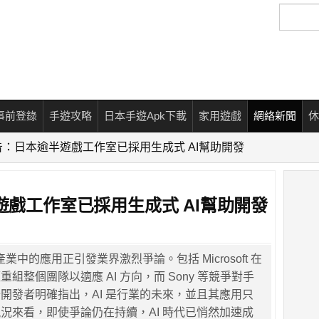
搜
尋
事前登錄
手遊攻略
日本手遊Apk下載
家用遊戲
網絡新聞
休
報告：日本逾半遊戲工作室已採用生成式 AI幫助開發
半遊戲工作室已採用生成式 AI幫助開發
產業中的應用正引發業界激烈爭論。包括 Microsoft 在
組整個團隊以適應 AI 方向，而 Sony 等競爭對手
開發者明確指出，AI 是行業的未來，並且其應用只
況來看，即使爭論仍在持續，AI 時代已悄然加速成