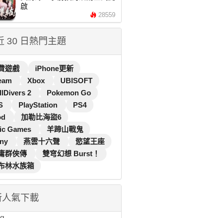
啟
28559
 近 30 日熱門主題
費遊戲
iPhone更新
eam
Xbox
UBISOFT
llDivers 2
Pokemon Go
S
PlayStation
PS4
od
加勒比海盜6
ic Games
羊蹄山戰鬼
ny
燕雲十六聲
慾望王座
庸群俠傳
雙穹幻想 Burst！
布林水族箱
新人氣下載
...