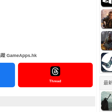
蹤 GameApps.hk
Thread
最