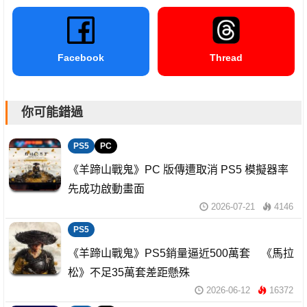
Facebook
Thread
你可能錯過
PS5
PC
《羊蹄山戰鬼》PC 版傳遭取消 PS5 模擬器率
先成功啟動畫面
2026-07-21
4146
PS5
《羊蹄山戰鬼》PS5銷量逼近500萬套 《馬拉
松》不足35萬套差距懸殊
2026-06-12
16372