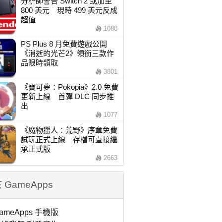
分析師警告 Switch 2 或加至
800 美元 現時 499 美元反成
超值
1088
PS Plus 8 月免費遊戲公開
《消逝的光芒2》領銜三款作
品限時領取
3801
《寶可夢：Pokopia》2.0 免費
更新上線 首彈 DLC 同步推
出
1077
《魔物獵人：荒野》序章免費
試玩正式上線 存檔可直接繼
承正式版
2663
 GameApps
ameApps 手機版