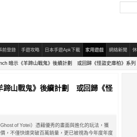
搜
尋
事前登錄
手遊攻略
日本手遊Apk下載
家用遊戲
網絡新聞
休
r Punch 暗示《羊蹄山戰鬼》後續計劃 或回歸《怪盜史庫柏》系列
 暗示《羊蹄山戰鬼》後續計劃 或回歸《怪
host of Yotei）憑藉優秀的畫面與進化的玩法，獲
評價，不僅快速突破百萬銷量，更已被視為今年度年度