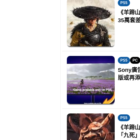
PS5
《羊蹄山
35萬套
PS5
PC
Sony廣
版或再
PS5
《羊蹄山
「九死