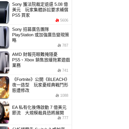
Sony 獲法院裁定退還 5.08 億
美元 玩家集體訴訟要求補償
PS5 買家
5606
Sony 招募廣告團隊
PlayStation 或加強廣告變現策
略
787
AMD 財報亮眼難掩隱憂
PS5、Xbox 銷售放緩拖累遊戲
業務
741
《Fortnite》公開《BLEACH》
夜一造型 玩家憂經典戰鬥形
態遭修改
1088
EA 私有化後傳啟動 7 億美元
節流 大規模裁員恐將展開
777