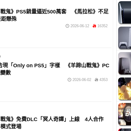
戰鬼》PS5銷量逼近500萬套 《馬拉松》不足
差距懸殊
2026-06-12
16352
告現「Only on PS5」字樣 《羊蹄山戰鬼》PC
添變數
2026-06-02
4353
戰鬼》免費DLC「冥人奇譚」上線 4人合作
」模式登場