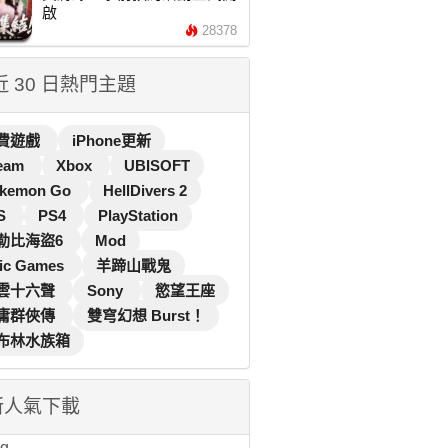
啟
28378
 近 30 日熱門主題
費遊戲
iPhone更新
eam
Xbox
UBISOFT
kemon Go
HellDivers 2
S
PS4
PlayStation
勒比海盜6
Mod
ic Games
羊蹄山戰鬼
雲十六聲
Sony
慾望王座
庸群俠傳
雙穹幻想 Burst！
布林水族箱
新人氣下載
...