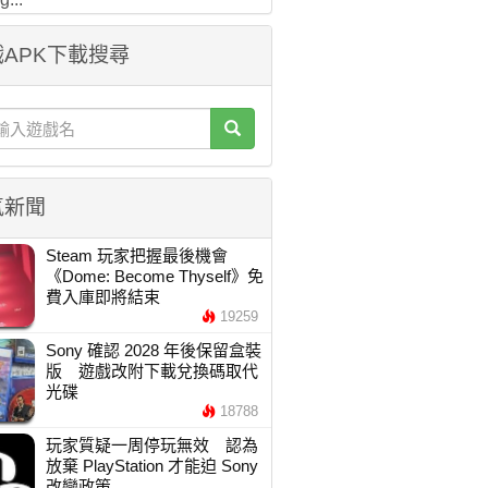
APK下載搜尋
氣新聞
Steam 玩家把握最後機會
《Dome: Become Thyself》免
費入庫即將結束
19259
Sony 確認 2028 年後保留盒裝
版 遊戲改附下載兌換碼取代
光碟
18788
玩家質疑一周停玩無效 認為
放棄 PlayStation 才能迫 Sony
改變政策