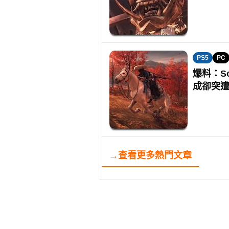
PS5
PC
爆料：S
成卻突
→查看更多熱門文章