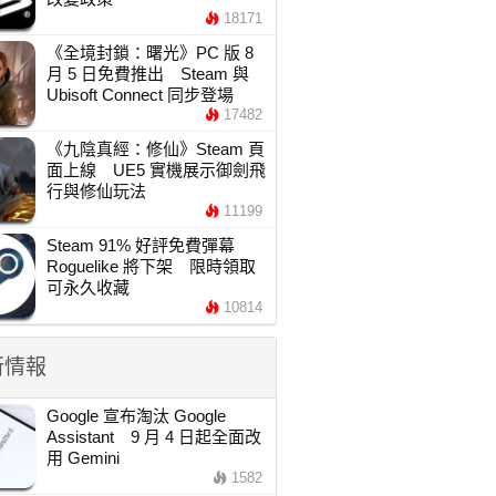
18171
《全境封鎖：曙光》PC 版 8
月 5 日免費推出 Steam 與
Ubisoft Connect 同步登場
17482
《九陰真經：修仙》Steam 頁
面上線 UE5 實機展示御劍飛
行與修仙玩法
11199
Steam 91% 好評免費彈幕
Roguelike 將下架 限時領取
可永久收藏
10814
新情報
Google 宣布淘汰 Google
Assistant 9 月 4 日起全面改
用 Gemini
1582