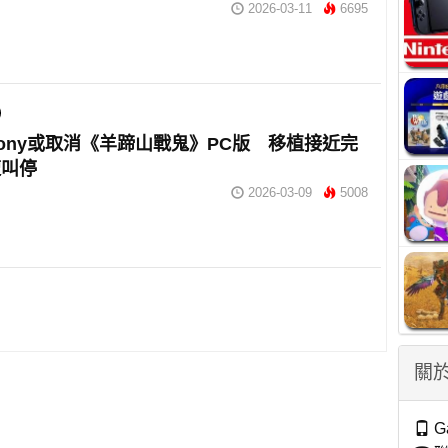
2026-03-11
6695
ony或取消《羊蹄山戰鬼》PC版 移植接近完
遭叫停
2026-03-09
5008
關於
G