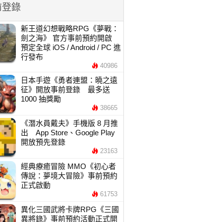
前登錄
新王道幻想戰略RPG《夢戰：
劍之海》 官方事前預約開啟
預定全球 iOS / Android / PC 進
行發布
40986
日本手遊《勇者連盟：曉之遠
征》開放事前登錄 最多送
1000 抽獎勵
38665
《潛水員戴夫》手機版 8 月推
出 App Store、Google Play
開放預先登錄
23163
經典療癒冒險 MMO《初心者
傳說：夢境大冒險》事前預約
正式啟動
61753
異化三國武將卡牌RPG《三國
異將錄》事前預約活動正式開