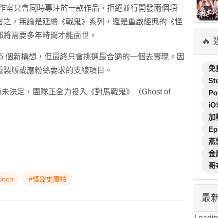
表示，工作室只會同時專注於一款作品，拒絕並行開發兩個項
言之，無論是延續《戰鬼》系列，還是重啟經典的《怪
新作都將需要多年時間才能面世。
🔥
達 15 個新構想，但最終只會挑選最合適的一個去實現。因
免
重製版或應粉絲要求的支線項目。
St
作品尚未決定，團隊正全力投入《對馬戰鬼》（Ghost of
Po
iO
加
Ep
燕
金
哥
unch
#怪盜史庫柏
最
Loading