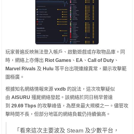
玩家普遍反映無法登入帳戶、啟動遊戲或存取物品庫。同
時，網絡上亦傳出
Riot Games
、
EA
、
Call of Duty
、
Marvel Rivals
及
Hulu
等平台出現連線異常，顯示攻擊範
圍極廣。
根據知名網絡情報來源
vxdb
的說法，這次攻擊疑似
由
AISURU
殭屍網絡發起。該網絡於同日稍早曾達
到
29.69 Tbps
的攻擊峰值，為歷來最大規模之一。儘管攻
擊時間不長，但部分地區的網絡負載仍持續偏高。
「看來這次主要波及 Steam 及少數平台，