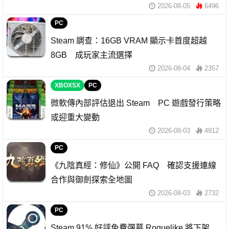
2026-08-05
6496
PC
Steam 調查：16GB VRAM 顯示卡首度超越
8GB 成玩家主流選擇
2026-08-04
2357
XBOXSX
PC
微軟傳內部評估退出 Steam PC 遊戲發行策略
或迎重大變動
2026-08-03
4912
PC
《九陰真經：修仙》公開 FAQ 確認支援連線
合作與御劍探索全地圖
2026-08-03
2732
PC
Steam 91% 好評免費彈幕 Roguelike 將下架