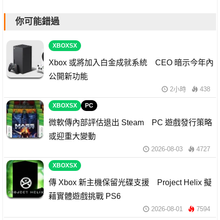
你可能錯過
XBOXSX
Xbox 或將加入白金成就系統 CEO 暗示今年內
公開新功能
2小時
438
XBOXSX
PC
微軟傳內部評估退出 Steam PC 遊戲發行策略
或迎重大變動
2026-08-03
4727
XBOXSX
傳 Xbox 新主機保留光碟支援 Project Helix 擬
藉實體遊戲挑戰 PS6
2026-08-01
7594