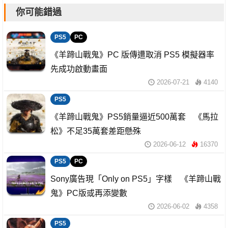
你可能錯過
PS5
PC
《羊蹄山戰鬼》PC 版傳遭取消 PS5 模擬器率
先成功啟動畫面
2026-07-21
4140
PS5
《羊蹄山戰鬼》PS5銷量逼近500萬套 《馬拉
松》不足35萬套差距懸殊
2026-06-12
16370
PS5
PC
Sony廣告現「Only on PS5」字樣 《羊蹄山戰
鬼》PC版或再添變數
2026-06-02
4358
PS5