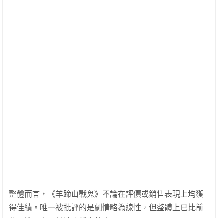
整體而言，《羊蹄山戰鬼》不論在評價或銷售表現上均獲
得佳績。唯一被批評的是劇情略為線性，但整體上已比前