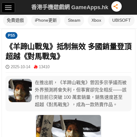
香港手機遊戲網 GameApps.hk
免費遊戲
iPhone更新
Steam
Xbox
UBISOFT
PS5
《羊蹄山戰鬼》抵制無效 多國銷量登頂
超越《對馬戰鬼》
2025-10-14
13410
在推出前，《羊蹄山戰鬼》曾因多宗爭議而被
外界預測將會失利，但事實卻完全相反——該
作目前已突破 100 萬套銷量，銷售速度甚至
超越《對馬戰鬼》，成為一款熱賣作品。