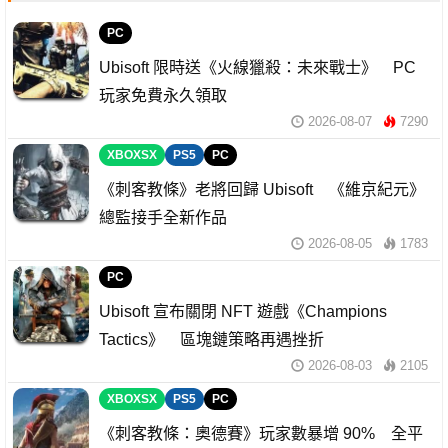
PC
Ubisoft 限時送《火線獵殺：未來戰士》 PC
玩家免費永久領取
2026-08-07
7290
XBOXSX
PS5
PC
《刺客教條》老將回歸 Ubisoft 《維京紀元》
總監接手全新作品
2026-08-05
1783
PC
Ubisoft 宣布關閉 NFT 遊戲《Champions
Tactics》 區塊鏈策略再遇挫折
2026-08-03
2105
XBOXSX
PS5
PC
《刺客教條：奧德賽》玩家數暴增 90% 全平