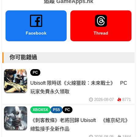
追蹤 GameApps.hk
Facebook
Thread
你可能錯過
PC
Ubisoft 限時送《火線獵殺：未來戰士》 PC
玩家免費永久領取
2026-08-07
8771
XBOXSX
PS5
PC
《刺客教條》老將回歸 Ubisoft 《維京紀元》
總監接手全新作品
2026-08-05
1844