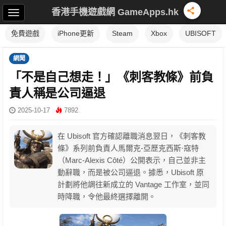
香港手機遊戲網 GameApps.hk
免費遊戲
iPhone更新
Steam
Xbox
UBISOFT
網聞
「不是自己想走！」《刺客教條》前負
責人稱是公司逼退
2025-10-17
7892
在 Ubisoft 官方確認離職消息翌日，《刺客教
條》系列前負責人馬爾克-亞歷克西斯·寇特
（Marc-Alexis Côté）公開表示，自己並非主
動辭職，而是被公司逼退。據悉，Ubisoft 原
計劃將他調往新成立的 Vantage 工作室，並同
時降職，令他最終選擇離開。