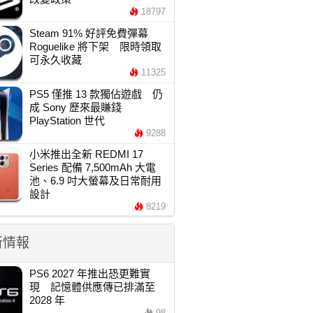
18797
Steam 91% 好評免費彈幕
Roguelike 將下架 限時領取
可永久收藏
11325
PS5 僅推 13 款獨佔遊戲 仍
成 Sony 歷來最賺錢
PlayStation 世代
9288
小米推出全新 REDMI 17
Series 配備 7,500mAh 大電
池、6.9 吋大螢幕及日常耐用
設計
8219
新情報
PS6 2027 年推出恐更難實
現 記憶體供應傳已排滿至
2028 年
98