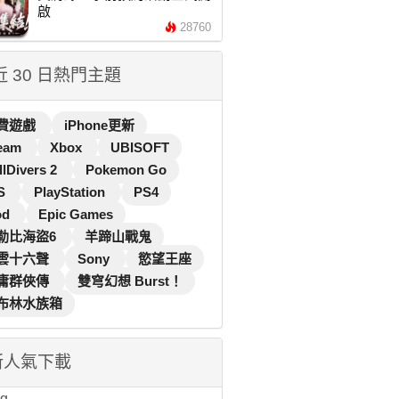
啟
28760
 近 30 日熱門主題
費遊戲
iPhone更新
eam
Xbox
UBISOFT
llDivers 2
Pokemon Go
S
PlayStation
PS4
od
Epic Games
勒比海盜6
羊蹄山戰鬼
雲十六聲
Sony
慾望王座
庸群俠傳
雙穹幻想 Burst！
布林水族箱
新人氣下載
...