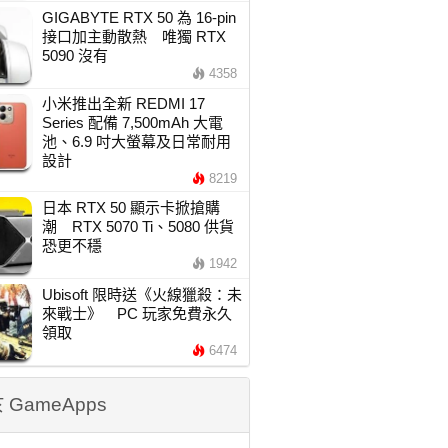
GIGABYTE RTX 50 為 16-pin
接口加主動散熱 唯獨 RTX
5090 沒有
4358
小米推出全新 REDMI 17
Series 配備 7,500mAh 大電
池、6.9 吋大螢幕及日常耐用
設計
8219
日本 RTX 50 顯示卡掀搶購
潮 RTX 5070 Ti、5080 供貨
恐更不穩
1942
Ubisoft 限時送《火線獵殺：未
來戰士》 PC 玩家免費永久
領取
6474
 GameApps