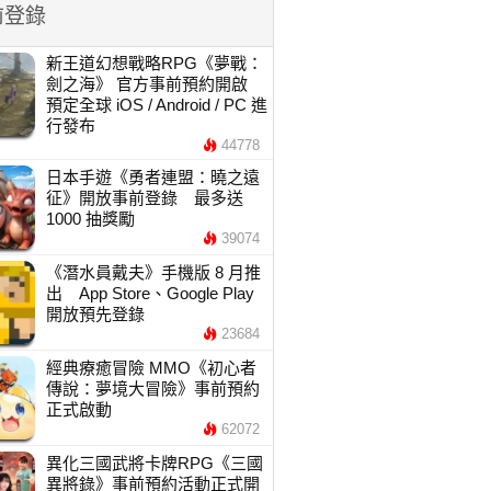
前登錄
新王道幻想戰略RPG《夢戰：
劍之海》 官方事前預約開啟
預定全球 iOS / Android / PC 進
行發布
44778
日本手遊《勇者連盟：曉之遠
征》開放事前登錄 最多送
1000 抽獎勵
39074
《潛水員戴夫》手機版 8 月推
出 App Store、Google Play
開放預先登錄
23684
經典療癒冒險 MMO《初心者
傳說：夢境大冒險》事前預約
正式啟動
62072
異化三國武將卡牌RPG《三國
異將錄》事前預約活動正式開