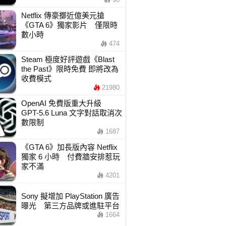
Netflix 傳豪擲近億美元搶
《GTA 6》獨家影片 僅限時
數小時
474
Steam 極度好評遊戲《Blast
the Past》限時免費 即將改為
收費模式
21980
OpenAI 免費版重大升級
GPT-5.6 Luna 文字對話取消次
數限制
1687
《GTA 6》加長版內容 Netflix
獨家 6 小時 付費牆安排惹玩
家不滿
4201
Sony 擬增加 PlayStation 廣告
曝光 第三方品牌或進駐平台
1664