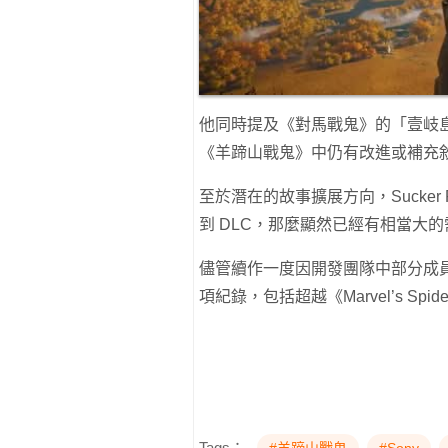
他同時提及《對馬戰鬼》的「壹岐
《羊蹄山戰鬼》中仍有改進或補充
至於潛在的故事擴展方向，Sucker
到 DLC，那麼顯然已經有相當大
儘管續作一度因開發團隊中部分成
項紀錄，包括超越《Marvel’s Spi
Tags：
#羊蹄山戰鬼
#Sony