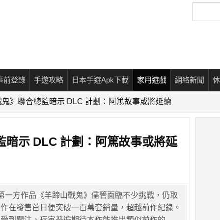
搜
尋
事前登錄
手遊攻略
日本手遊Apk下載
家用遊戲
網絡新聞
休
鬼》聯合總監暗示 DLC 計劃：阿篤故事或將延續
暗示 DLC 計劃：阿篤故事或將延
一的第一方作品《羊蹄山戰鬼》儘管面臨不少挑戰，仍取
續作在發售首日便突破一百萬套銷量，超越前作紀錄。
向受到關注，玩家普遍期待本作能推出類似前作的