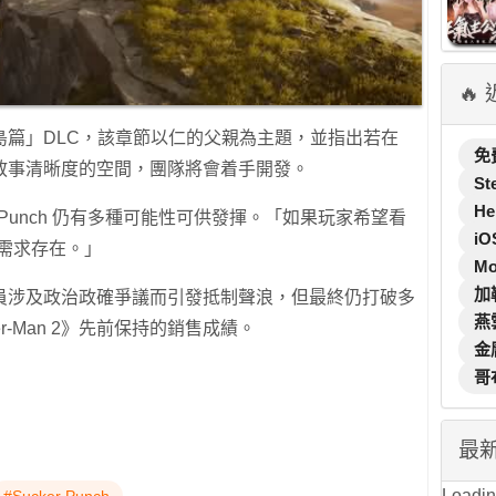
🔥
島篇」DLC，該章節以仁的父親為主題，並指出若在
免
敘事清晰度的空間，團隊將會着手開發。
St
He
 Punch 仍有多種可能性可供發揮。「如果玩家希望看
iO
的需求存在。」
M
加
員涉及政治政確爭議而引發抵制聲浪，但最終仍打破多
燕
der-Man 2》先前保持的銷售成績。
金
哥
最
Loading
#Sucker Punch