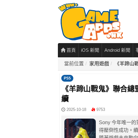
首頁
iOS 新聞
Android 新聞
當前位置
家用遊戲
《羊蹄山戰
PS5
《羊蹄山戰鬼》聯合總監
續
2025-10-18
9753
Sony 今年唯
得壓倒性成功。
隨著遊戲未來動