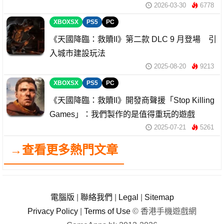
2026-03-30
6778
XBOXSX
PS5
PC
《天國降臨：救贖II》第二款 DLC 9 月登場 引
入城市建設玩法
2025-08-20
9213
XBOXSX
PS5
PC
《天國降臨：救贖II》開發商聲援「Stop Killing
Games」：我們製作的是值得重玩的遊戲
2025-07-21
5261
→查看更多熱門文章
電腦版
|
聯絡我們
|
Legal
|
Sitemap
Privacy Policy
|
Terms of Use
© 香港手機遊戲網