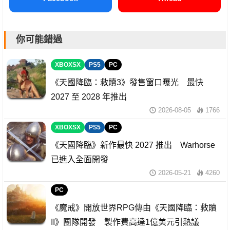
你可能錯過
XBOXSX
PS5
PC
《天國降臨：救贖3》發售窗口曝光 最快
2027 至 2028 年推出
2026-08-05
1766
XBOXSX
PS5
PC
《天國降臨》新作最快 2027 推出 Warhorse
已進入全面開發
2026-05-21
4260
PC
《魔戒》開放世界RPG傳由《天國降臨：救贖
II》團隊開發 製作費高達1億美元引熱議