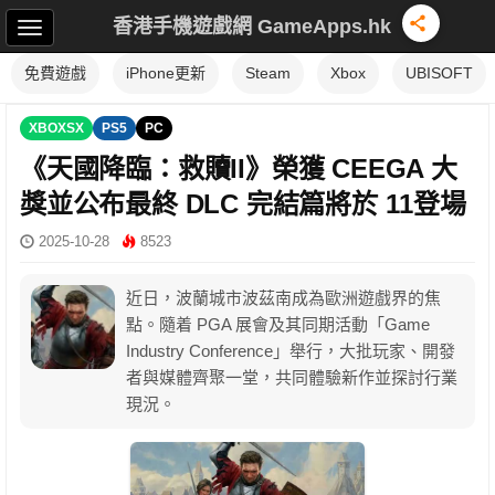
香港手機遊戲網 GameApps.hk
免費遊戲
iPhone更新
Steam
Xbox
UBISOFT
XBOXSX
PS5
PC
《天國降臨：救贖II》榮獲 CEEGA 大
獎並公布最終 DLC 完結篇將於 11登場
2025-10-28
8523
近日，波蘭城市波茲南成為歐洲遊戲界的焦
點。隨着 PGA 展會及其同期活動「Game
Industry Conference」舉行，大批玩家、開發
者與媒體齊聚一堂，共同體驗新作並探討行業
現況。